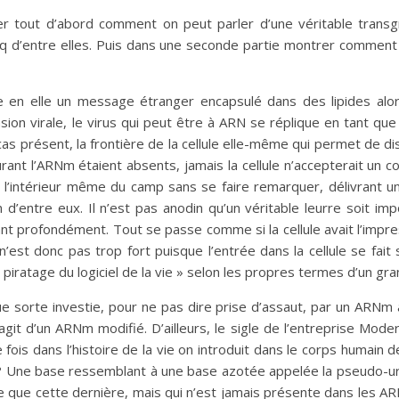
er tout d’abord comment on peut parler d’une véritable transg
cinq d’entre elles. Puis dans une seconde partie montrer comment
e en elle un message étranger encapsulé dans des lipides alo
asion virale, le virus qui peut être à ARN se réplique en tant que 
s présent, la frontière de la cellule elle-même qui permet de dist
rant l’ARNm étaient absents, jamais la cellule n’accepterait un
 l’intérieur même du camp sans se faire remarquer, délivrant u
’entre eux. Il n’est pas anodin qu’un véritable leurre soit imp
nt profondément. Tout se passe comme si la cellule avait l’impre
st donc pas trop fort puisque l’entrée dans la cellule se fait 
 piratage du logiciel de la vie » selon les propres termes d’un g
e sorte investie, pour ne pas dire prise d’assaut, par un ARNm a
s’agit d’un ARNm modifié. D’ailleurs, le sigle de l’entreprise Mod
re fois dans l’histoire de la vie on introduit dans le corps humai
s ? Une base ressemblant à une base azotée appelée la pseudo-uri
le que cette dernière, mais qui n’est jamais présente dans les A