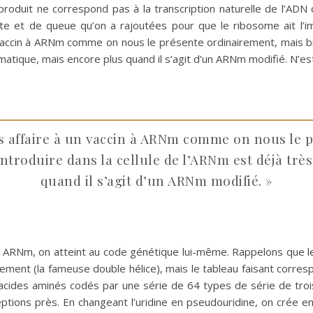
roduit ne correspond pas à la transcription naturelle de l’ADN 
tête et de queue qu’on a rajoutées pour que le ribosome ait l’im
n vaccin à ARNm comme on nous le présente ordinairement, mais bi
ématique, mais encore plus quand il s’agit d’un ARNm modifié. N’
as affaire à un vaccin à ARNm comme on nous le 
Introduire dans la cellule de l’ARNm est déjà tr
quand il s’agit d’un ARNm modifié. »
udo ARNm, on atteint au code génétique lui-même. Rappelons que l
lement (la fameuse double hélice), mais le tableau faisant corre
t acides aminés codés par une série de 64 types de série de tr
ptions près. En changeant l’uridine en pseudouridine, on crée en