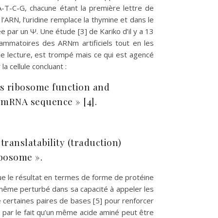
A-T-C-G, chacune étant la première lettre de
’ARN, l’uridine remplace la thymine et dans le
 par un Ψ. Une étude [3] de Kariko d’il y a 13
lammatoires des ARNm artificiels tout en les
de lecture, est trompé mais ce qui est agencé
a cellule concluant :
rbs ribosome function and
e mRNA sequence » [4].
anslatability (traduction)
ibosome ».
que le résultat en termes de forme de protéine
même perturbé dans sa capacité à appeler les
certaines paires de bases [5] pour renforcer
 par le fait qu’un même acide aminé peut être