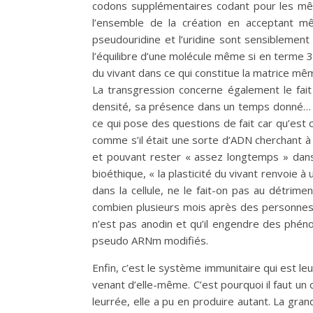
codons supplémentaires codant pour les mêm
l’ensemble de la création en acceptant 
pseudouridine et l’uridine sont sensiblemen
l’équilibre d’une molécule même si en terme 3
du vivant dans ce qui constitue la matrice mê
La transgression concerne également le fait
densité, sa présence dans un temps donné… Il
ce qui pose des questions de fait car qu’est 
comme s’il était une sorte d’ADN cherchant à
et pouvant rester « assez longtemps » dans 
bioéthique, « la plasticité du vivant renvoie 
dans la cellule, ne le fait-on pas au détrim
combien plusieurs mois après des personnes co
n’est pas anodin et qu’il engendre des phén
pseudo ARNm modifiés.
Enfin, c’est le système immunitaire qui est leu
venant d’elle-même. C’est pourquoi il faut u
leurrée, elle a pu en produire autant. La gra