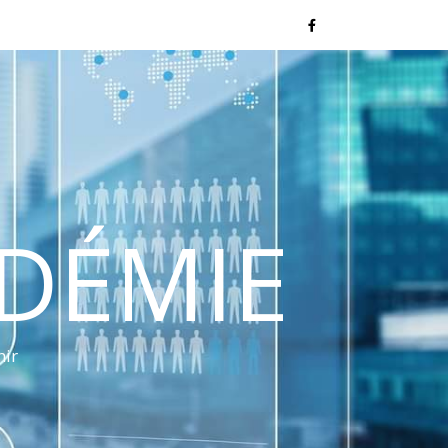
NDÉMIE
nir