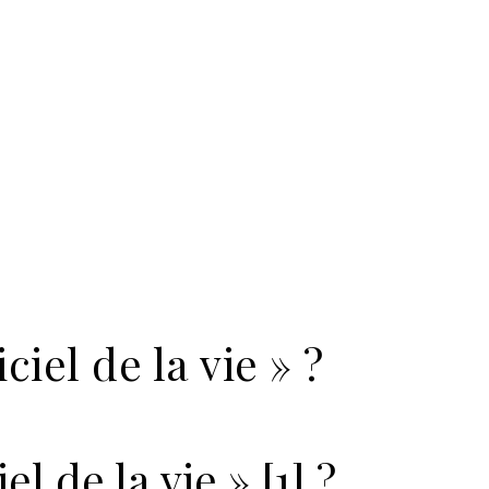
iel de la vie » ?
« pirater » impunément « le logiciel de la vie » ?
 de la vie » [1] ?