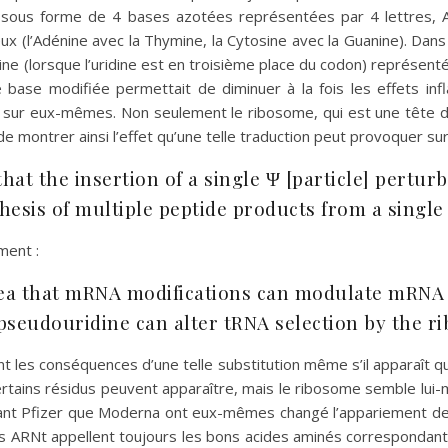
t sous forme de 4 bases azotées représentées par 4 lettres, 
x (l’Adénine avec la Thymine, la Cytosine avec la Guanine). Dans l
ne (lorsque l’uridine est en troisième place du codon) représentée
e base modifiée permettait de diminuer à la fois les effets inf
ir sur eux-mêmes. Non seulement le ribosome, qui est une tête 
 montrer ainsi l’effet qu’une telle traduction peut provoquer sur l
hat the insertion of a single Ψ [particle] pertu
hesis of multiple peptide products from a singl
ment :
ea that mRNA modifications can modulate mRNA tr
pseudouridine can alter tRNA selection by the r
nt les conséquences d’une telle substitution même s’il apparaît 
tains résidus peuvent apparaître, mais le ribosome semble lui-
 tant Pfizer que Moderna ont eux-mêmes changé l’appariement de 
es ARNt appellent toujours les bons acides aminés correspondant