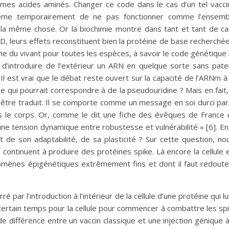
es acides aminés. Changer ce code dans le cas d’un tel vacc
même temporairement de ne pas fonctionner comme l’ensembl
t la même chose. Or la biochimie montre dans tant et tant de 
D, leurs effets reconstituent bien la protéine de base recherchée
me du vivant pour toutes les espèces, à savoir le code génétique
 d’introduire de l’extérieur un ARN en quelque sorte sans pate
 est vrai que le débat reste ouvert sur la capacité de l’ARNm à 
ce qui pourrait correspondre à de la pseudouridine ? Mais en fait
 être traduit. Il se comporte comme un message en soi durci par 
le corps. Or, comme le dit une fiche des évêques de France éd
à une tension dynamique entre robustesse et vulnérabilité » [6]. 
ent de son adaptabilité, de sa plasticité ? Sur cette question, 
ntinuent à produire des protéines spike. Là encore la cellule e
omènes épigénétiques extrêmement fins et dont il faut redouter 
rré par l’introduction à l’intérieur de la cellule d’une protéine qu
n certain temps pour la cellule pour commencer à combattre les s
nde différence entre un vaccin classique et une injection génique