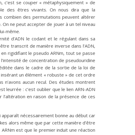
in, c’est se couper « métaphysiquement » de
e des êtres vivants. On nous dira que la
cas combien des permutations peuvent altérer
. On ne peut accepter de jouer à un tel niveau
 lui-même.
rnité d’ADN le codant et le régulant dans sa
être transcrit de manière inverse dans l’ADN,
, en rigidifiant le pseudo ARNm, tout se passe
l’intensité de concentration de pseudouridine
itée dans le cadre de la sortie de la loi de
En insérant un élément « robuste » de cet ordre
nous n’avons aucun recul. Des études montrent
st leurrée : c’est oublier que le lien ARN-ADN
l’altération en raison de la présence de ces
i lui apparaît nécessairement bonne au début car
pikes alors même que par cette manière d’être
 à ARNm est que le premier induit une réaction