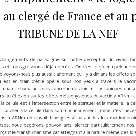
e au clergé de France et au 
TRIBUNE DE LA NEF
es changements de paradigme sur notre perception du vivant ta
as et transgressions déjà opérées. On s’est déjà en quelque s
e voyons-nous plus aussi clairement qu’il y a dix ans les effets s
 est en train d’être opéré sous nos yeux à travers le vacc
 la nature humaine, mais concerne des lois microscopiques qui so
s la réflexion sur les effets métaphysiques du vaccin à ARNm, cel
a cellule est à l’intersection entre le spirituel et la matière, la 
. Toucher à la cellule dans son fonctionnement intime, c’est néc
cins à ARNm on n’avait transgressé autant les lois multimilléna
ses, nous espérons pouvoir ainsi alerter particulièrement no
orçant le transhumanisme car atteignant à la nature même des lois 