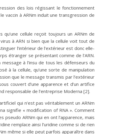
ression des lois régissant le fonctionnement
 le vaccin à ARNm induit une transgression de
rs qu’une cellule reçoit toujours un ARNm de
virus à ARN si bien que la cellule voit tout de
inguer l’intérieur de l’extérieur est donc elle-
 corps étranger se présentant comme de l’ARN.
n message à l’insu de tous les défenseurs du
osé à la cellule, qu’une sorte de manipulation
ssion que le message transmis par l’extérieur
sous couvert d’une apparence et d’un artifice
rand responsable de l’entreprise Moderna [2].
rtificiel qui n’est pas véritablement un ARNm
erna signifie « modification of RNA ». Comment
n des pseudo ARNm qui en ont l’apparence, mais
dine remplace ainsi l’uridine comme si de rien
RNm même si elle peut parfois apparaître dans