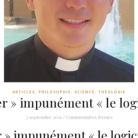
,
,
,
ARTICLES
PHILOSOPHIE
SCIENCE
THÉOLOGIE
r » impunément « le logic
sur Peut-on 
3 septembre 2021
/
Commentaires fermés
 » impunément « le logiciel