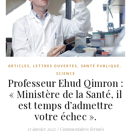
,
,
,
ARTICLES
LETTRES OUVERTES
SANTÉ PUBLIQUE
SCIENCE
Professeur Ehud Qimron :
« Ministère de la Santé, il
est temps d’admettre
votre échec ».
sur Professeu
15 janvier 2022
/
Commentaires fermés