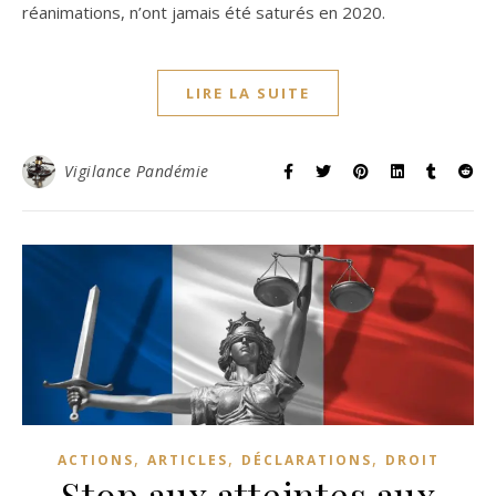
réanimations, n’ont jamais été saturés en 2020.
LIRE LA SUITE
Vigilance Pandémie
,
,
,
ACTIONS
ARTICLES
DÉCLARATIONS
DROIT
Stop aux atteintes aux