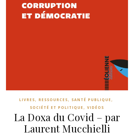
,
,
,
LIVRES
RESSOURCES
SANTÉ PUBLIQUE
,
SOCIÉTÉ ET POLITIQUE
VIDÉOS
La Doxa du Covid – par
Laurent Mucchielli