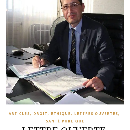
,
,
,
,
ARTICLES
DROIT
ETHIQUE
LETTRES OUVERTES
SANTÉ PUBLIQUE