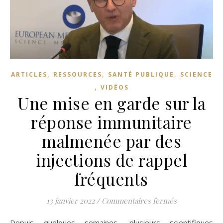
,
,
,
ARTICLES
RESSOURCES
SANTÉ PUBLIQUE
SCIENCE
,
VIDÉOS
Une mise en garde sur la
réponse immunitaire
malmenée par des
injections de rappel
fréquents
sur Une mise 
13 janvier 2022
/
Commentaires fermés
Depuis quelques semaines, plusieurs scientifiques