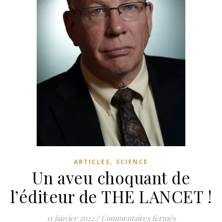
,
ARTICLES
SCIENCE
Un aveu choquant de
l’éditeur de THE LANCET !
sur Un aveu c
11 janvier 2022
/
Commentaires fermés