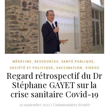
,
,
,
MÉDECINE
RESSOURCES
SANTÉ PUBLIQUE
,
,
SOCIÉTÉ ET POLITIQUE
VACCINATION
VIDÉOS
Regard rétrospectif du Dr
Stéphane GAYET sur la
crise sanitaire Covid-19
sur Regard 
19 septembre 2023
/
Commentaires fermés