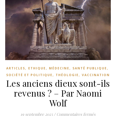
,
,
,
,
ARTICLES
ETHIQUE
MÉDECINE
SANTÉ PUBLIQUE
,
,
SOCIÉTÉ ET POLITIQUE
THÉOLOGIE
VACCINATION
Les anciens dieux sont-ils
revenus ? – Par Naomi
Wolf
sur Les anc
19 septembre 2023
/
Commentaires fermés