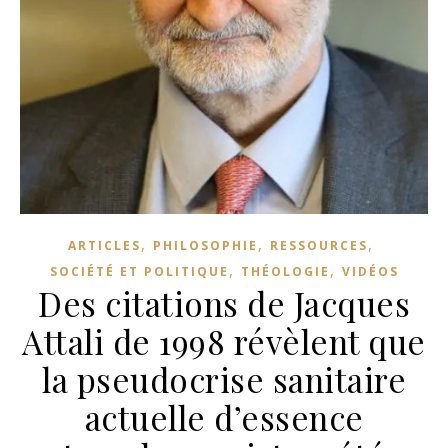
,
,
,
ARTICLES
PHILOSOPHIE
RESSOURCES
,
,
SOCIÉTÉ ET POLITIQUE
THÉOLOGIE
VIDÉOS
Des citations de Jacques
Attali de 1998 révèlent que
la pseudocrise sanitaire
actuelle d’essence