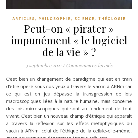
,
,
,
ARTICLES
PHILOSOPHIE
SCIENCE
THÉOLOGIE
Peut-on « pirater »
impunément « le logiciel
de la vie » ?
sur Peut-on 
3 septembre 2021
/
Commentaires fermés
C'est bien un changement de paradigme qui est en train
d’être opéré sous nos yeux à travers le vaccin à ARNm car
ce qui est en jeu dépasse la transgression de lois
macroscopiques liées à la nature humaine, mais concerne
des lois microscopiques qui sont au fondement de tout
vivant. C’est bien un nouveau champ d’éthique qui apparaît
à travers la réflexion sur les effets métaphysiques du
vaccin à ARNm, celui de l’éthique de la cellule-elle-même,
qu’on pourrait ainsi dénommer éthique cellulaire.