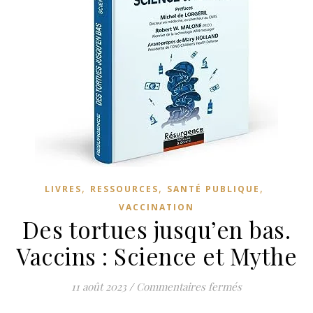
,
,
,
LIVRES
RESSOURCES
SANTÉ PUBLIQUE
VACCINATION
Des tortues jusqu’en bas.
Vaccins : Science et Mythe
sur Des tortues
11 août 2023
/
Commentaires fermés