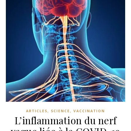
,
,
ARTICLES
SCIENCE
VACCINATION
L’inflammation du nerf