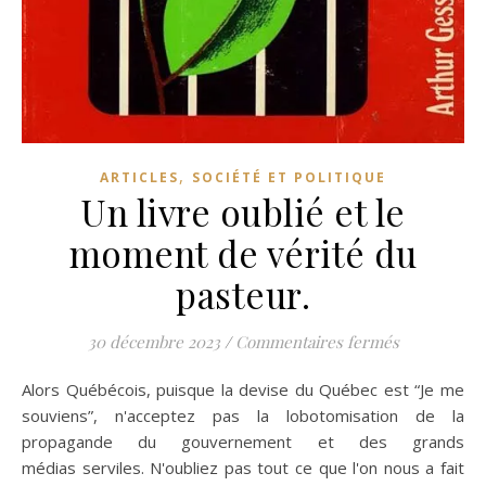
,
ARTICLES
SOCIÉTÉ ET POLITIQUE
Un livre oublié et le
moment de vérité du
pasteur.
sur Un livre
30 décembre 2023
/
Commentaires fermés
Alors Québécois, puisque la devise du Québec est “Je me
souviens”, n'acceptez pas la lobotomisation de la
propagande du gouvernement et des grands
médias serviles. N'oubliez pas tout ce que l'on nous a fait