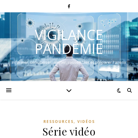
VIGILANCE
PANDÉMIE
Informer, sensibiliser, alerter, rassembler et préparer l'avenir
,
RESSOURCES
VIDÉOS
Série vidéo