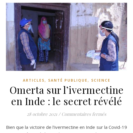
,
,
ARTICLES
SANTÉ PUBLIQUE
SCIENCE
Omerta sur l’ivermectine
en Inde : le secret révélé
sur Omerta su
28 octobre 2021
/
Commentaires fermés
Bien que la victoire de l'ivermectine en Inde sur la Covid-19