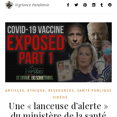
Vigilance Pandémie
,
,
,
ARTICLES
ETHIQUE
RESSOURCES
SANTÉ PUBLIQUE
,
VIDÉOS
Une « lanceuse d’alerte »
du ministère de la santé