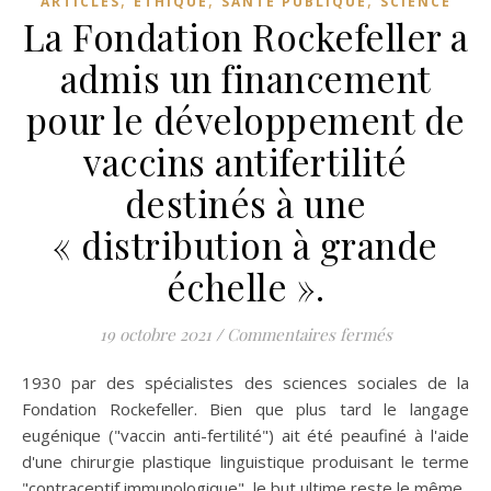
,
,
,
ARTICLES
ETHIQUE
SANTÉ PUBLIQUE
SCIENCE
La Fondation Rockefeller a
admis un financement
pour le développement de
vaccins antifertilité
destinés à une
« distribution à grande
échelle ».
sur La Fondat
19 octobre 2021
/
Commentaires fermés
1930 par des spécialistes des sciences sociales de la
Fondation Rockefeller. Bien que plus tard le langage
eugénique ("vaccin anti-fertilité") ait été peaufiné à l'aide
d'une chirurgie plastique linguistique produisant le terme
"contraceptif immunologique", le but ultime reste le même.