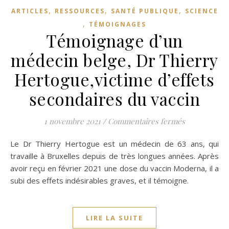
,
,
,
ARTICLES
RESSOURCES
SANTÉ PUBLIQUE
SCIENCE
,
TÉMOIGNAGES
Témoignage d’un
médecin belge, Dr Thierry
Hertogue,victime d’effets
secondaires du vaccin
sur Témoigna
1 novembre 2021
/
Commentaires fermés
Le Dr Thierry Hertogue est un médecin de 63 ans, qui
travaille à Bruxelles depuis de très longues années. Après
avoir reçu en février 2021 une dose du vaccin Moderna, il a
subi des effets indésirables graves, et il témoigne.
LIRE LA SUITE