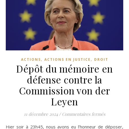
,
,
ACTIONS
ACTIONS EN JUSTICE
DROIT
Dépôt du mémoire en
défense contre la
Commission von der
Leyen
sur Dépôt d
11 décembre 2024
/
Commentaires fermés
Hier soir à 23h45, nous avons eu l’honneur de déposer,