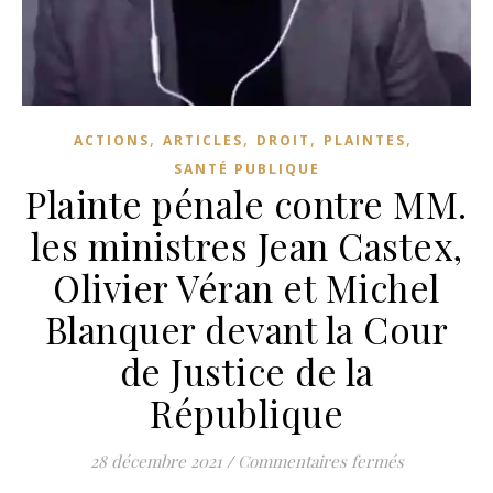
,
,
,
,
ACTIONS
ARTICLES
DROIT
PLAINTES
SANTÉ PUBLIQUE
Plainte pénale contre MM.
les ministres Jean Castex,
Olivier Véran et Michel
Blanquer devant la Cour
de Justice de la
République
sur Plainte 
28 décembre 2021
/
Commentaires fermés