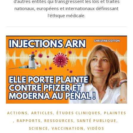
d'autres entités qui transgressent les lois et traités
nationaux, européens et internationaux définissant
l'éthique médicale.
,
,
,
ACTIONS
ARTICLES
ÉTUDES CLINIQUES
PLAINTES
,
,
,
,
RAPPORTS
RESSOURCES
SANTÉ PUBLIQUE
,
,
SCIENCE
VACCINATION
VIDÉOS