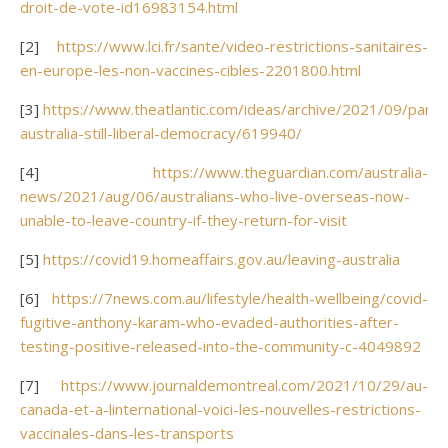
droit-de-vote-id16983154.html
[2]
https://www.lci.fr/sante/video-restrictions-sanitaires-
en-europe-les-non-vaccines-cibles-2201800.html
[3]
https://www.theatlantic.com/ideas/archive/2021/09/pand
australia-still-liberal-democracy/619940/
[4]
https://www.theguardian.com/australia-
news/2021/aug/06/australians-who-live-overseas-now-
unable-to-leave-country-if-they-return-for-visit
[5]
https://covid19.homeaffairs.gov.au/leaving-australia
[6]
https://7news.com.au/lifestyle/health-wellbeing/covid-
fugitive-anthony-karam-who-evaded-authorities-after-
testing-positive-released-into-the-community-c-4049892
[7]
https://www.journaldemontreal.com/2021/10/29/au-
canada-et-a-linternational-voici-les-nouvelles-restrictions-
vaccinales-dans-les-transports