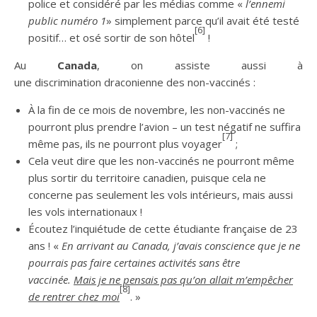
police et considéré par les médias comme «
l’ennemi
public numéro 1
» simplement parce qu’il avait été testé
[6]
positif… et osé sortir de son hôtel
!
Au
Canada
, on assiste aussi à
une discrimination draconienne des non-vaccinés :
À la fin de ce mois de novembre, les non-vaccinés ne
pourront plus prendre l’avion – un test négatif ne suffira
[7]
même pas, ils ne pourront plus voyager
;
Cela veut dire que les non-vaccinés ne pourront même
plus sortir du territoire canadien, puisque cela ne
concerne pas seulement les vols intérieurs, mais aussi
les vols internationaux !
Écoutez l’inquiétude de cette étudiante française de 23
ans ! «
En arrivant au Canada, j’avais conscience que je ne
pourrais pas faire certaines activités sans être
vaccinée.
Mais je ne pensais pas qu’on allait m’empêcher
[8]
de rentrer chez moi
. »