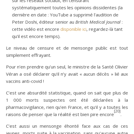
sur les réseaux sociaux, en censurant
systématiquement toutes les opinions dissidentes (la
dernière en date : YouTube a supprimé l’audition de
Peter Doshi, éditeur senior au
British Medical Journal
:
cette vidéo est encore
disponible ici
, regardez-là tant
qu’il est encore temps).
Le niveau de censure et de mensonge public est tout
simplement effrayant.
Pour n’en prendre qu’un seul, le ministre de la Santé Olivier
Véran a osé déclarer qu’il n’y avait « aucun décès » lié aux
vaccins anti-covid !
C’est une absurdité statistique, quand on sait que plus de
1 000 morts suspectes ont été déclarées à la
pharmacovigilance, rien qu’en France, et qu’il y a toutes les
[20]
raisons de penser que la réalité est bien pire encore
.
C’est aussi un mensonge éhonté face aux cas de ces
jeunes, morts suite à la vaccination, sans qu’aucune autre