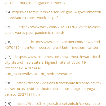
vaccines-malgre-lobligation-1356527
[14]
https://assets.publishing.service.gov.uk/government/up
surveillance-report-week-44.pdf
[15]
https://www.wcax.com/2021/11/04/vt-daily-case-
count-vaults-past-pandemic-record/
[16]
https://www.irishexaminer.com/news/arid-
40704104.html?utm_source=dlvr.it&utm_medium=twitter
[17]
https://www.irishtimes.com/news/health/waterford-
city-district-has-state-s-highest-rate-of-covid-19-
infections-1.4707344?
utm_source=dlvr.it&utm_medium=twitter
[18]
https://france3-regions.francetvinfo.fr/corse/haute-
corse/corte/covid-un-cluster-durant-un-stage-de-yoga-a-
venaco-2327197.html
[19]
https://france3-regions.francetvinfo.fr/corse/haute-