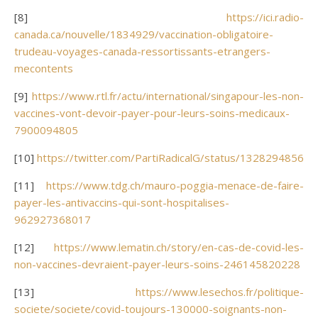
[8]
https://ici.radio-
canada.ca/nouvelle/1834929/vaccination-obligatoire-
trudeau-voyages-canada-ressortissants-etrangers-
mecontents
[9]
https://www.rtl.fr/actu/international/singapour-les-non-
vaccines-vont-devoir-payer-pour-leurs-soins-medicaux-
7900094805
[10]
https://twitter.com/PartiRadicalG/status/1328294856
[11]
https://www.tdg.ch/mauro-poggia-menace-de-faire-
payer-les-antivaccins-qui-sont-hospitalises-
962927368017
[12]
https://www.lematin.ch/story/en-cas-de-covid-les-
non-vaccines-devraient-payer-leurs-soins-246145820228
[13]
https://www.lesechos.fr/politique-
societe/societe/covid-toujours-130000-soignants-non-