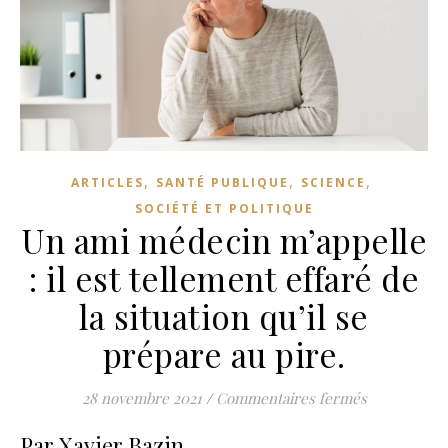
,
,
,
ARTICLES
SANTÉ PUBLIQUE
SCIENCE
SOCIÉTÉ ET POLITIQUE
Un ami médecin m’appelle
: il est tellement effaré de
la situation qu’il se
prépare au pire.
sur Un ami m
28 novembre 2021
/
Commentaires fermés
Par Xavier Bazin