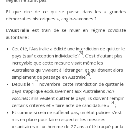
négatif ne suffit pas.
Et que dire de ce qui se passe dans les « grandes
démocraties historiques », anglo-saxonnes ?
L’
Australie
est train de se muer en régime covidiste
autoritaire :
Cet été, l’Australie a édicté une interdiction de quitter le
[3]
pays (sauf exception individuelle)
. C’est d’autant plus
incroyable que cette mesure visait même les
Australiens qui vivaient à l’étranger, et qui étaient alors
[4]
simplement de passage en Australie
.
er
Depuis le 1
novembre, cette interdiction de quitter le
pays s’applique exclusivement aux Australiens
non-
vaccinés
: s’ils veulent quitter le pays, ils doivent remplir
[5]
certains critères et « faire acte de candidature »
;
Et comme si cela ne suffisait pas, un état policier s’est
mis en place pour faire respecter les mesures
« sanitaires » : un homme de 27 ans a été traqué par la