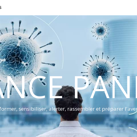
S
ANCE PA
former, sensibiliser, alerter, rassembler et préparer l'ave