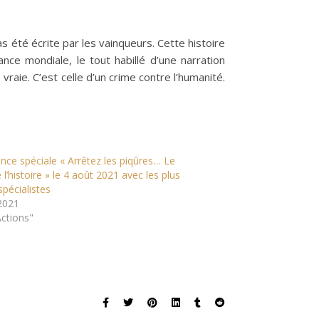
e complet : Contre-histoire de la Covid-19
pas été écrite par les vainqueurs. Cette histoire
ce mondiale, le tout habillé d’une narration
raie. C’est celle d’un crime contre l’humanité.
nce spéciale « Arrêtez les piqûres… Le
 l’histoire » le 4 août 2021 avec les plus
spécialistes
2021
ctions"