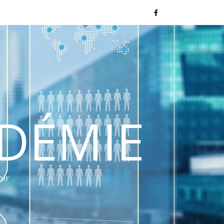
NDÉMIE
nir