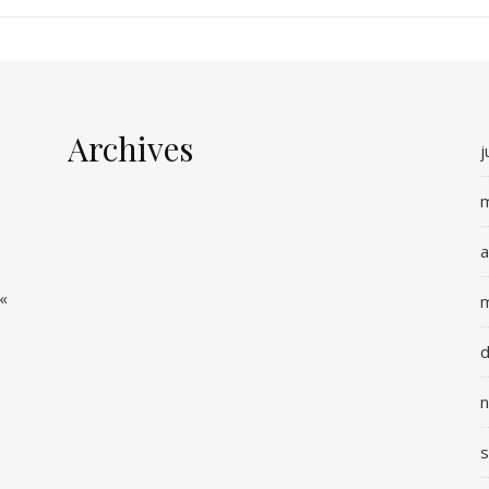
Archives
j
m
a
 «