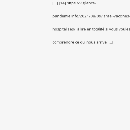
[…] [14] https://vigilance-
pandemie.info/2021/08/09/israel-vaccines
hospitalises/ à lire en totalité si vous voule
comprendre ce qui nous arrive […]