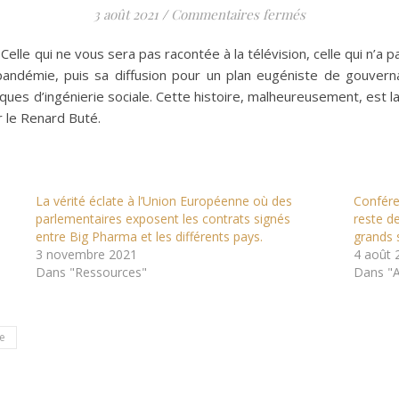
sur Documentair
3 août 2021
/
Commentaires fermés
. Celle qui ne vous sera pas racontée à la télévision, celle qui n’a 
andémie, puis sa diffusion pour un plan eugéniste de gouvernan
es d’ingénierie sociale. Cette histoire, malheureusement, est la v
 le Renard Buté.
La vérité éclate à l’Union Européenne où des
Confére
parlementaires exposent les contrats signés
reste de
entre Big Pharma et les différents pays.
grands 
3 novembre 2021
4 août 
Dans "Ressources"
Dans "A
e