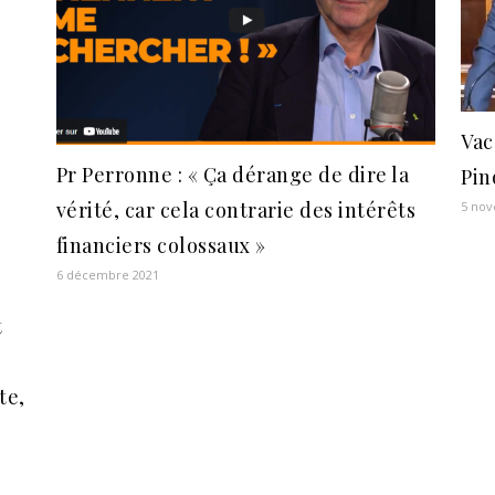
Vac
Pr Perronne : « Ça dérange de dire la
Pin
vérité, car cela contrarie des intérêts
5 no
financiers colossaux »
6 décembre 2021
t
te,