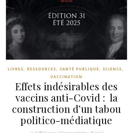
,
,
,
,
LIVRES
RESSOURCES
SANTÉ PUBLIQUE
SCIENCE
VACCINATION
Effets indésirables des
vaccins anti-Covid : la
construction d’un tabou
politico-médiatique
sur Effets ind
19 juillet 2025
/
Commentaires fermés