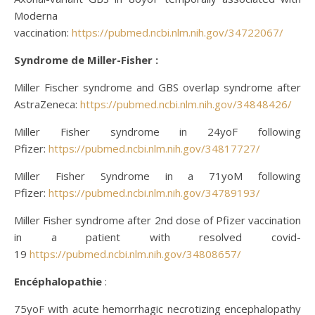
Moderna
vaccination:
https://pubmed.ncbi.nlm.nih.gov/34722067/
Syndrome
de Miller-Fisher :
Miller Fischer syndrome and GBS overlap syndrome after
AstraZeneca:
https://pubmed.ncbi.nlm.nih.gov/34848426/
Miller Fisher syndrome in 24yoF following
Pfizer:
https://pubmed.ncbi.nlm.nih.gov/34817727/
Miller Fisher Syndrome in a 71yoM following
Pfizer:
https://pubmed.ncbi.nlm.nih.gov/34789193/
Miller Fisher syndrome after 2nd dose of Pfizer vaccination
in a patient with resolved covid-
19
https://pubmed.ncbi.nlm.nih.gov/34808657/
Encéphalopathie
:
75yoF with acute hemorrhagic necrotizing encephalopathy