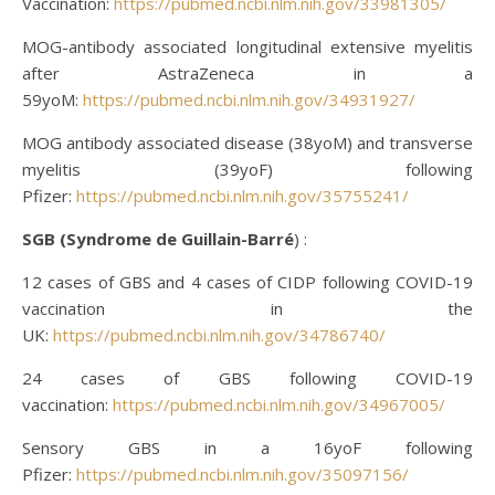
Vaccination:
https://pubmed.ncbi.nlm.nih.gov/33981305/
MOG-antibody associated longitudinal extensive myelitis
after AstraZeneca in a
59yoM:
https://pubmed.ncbi.nlm.nih.gov/34931927/
MOG antibody associated disease (38yoM) and transverse
myelitis (39yoF) following
Pfizer:
https://pubmed.ncbi.nlm.nih.gov/35755241/
SGB (Syndrome
de Guillain-Barré
)
:
12 cases of GBS and 4 cases of CIDP following COVID-19
vaccination in the
UK:
https://pubmed.ncbi.nlm.nih.gov/34786740/
24 cases of GBS following COVID-19
vaccination:
https://pubmed.ncbi.nlm.nih.gov/34967005/
Sensory GBS in a 16yoF following
Pfizer:
https://pubmed.ncbi.nlm.nih.gov/35097156/