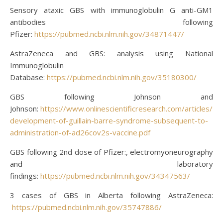
Sensory ataxic GBS with immunoglobulin G anti-GM1
antibodies following
Pfizer:
https://pubmed.ncbi.nlm.nih.gov/34871447/
AstraZeneca and GBS: analysis using National
Immunoglobulin
Database:
https://pubmed.ncbi.nlm.nih.gov/35180300/
GBS following Johnson and
Johnson:
https://www.onlinescientificresearch.com/articles/th
development-of-guillain-barre-syndrome-subsequent-to-
administration-of-ad26cov2s-vaccine.pdf
GBS following 2nd dose of Pfizer:, electromyoneurography
and laboratory
findings:
https://pubmed.ncbi.nlm.nih.gov/34347563/
3 cases of GBS in Alberta following AstraZeneca:
https://pubmed.ncbi.nlm.nih.gov/35747886/