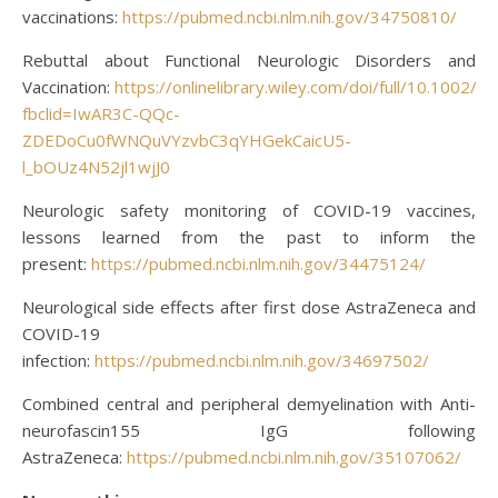
vaccinations:
https://pubmed.ncbi.nlm.nih.gov/34750810/
Rebuttal about Functional Neurologic Disorders and
Vaccination:
https://onlinelibrary.wiley.com/doi/full/10.1002/a
fbclid=IwAR3C-QQc-
ZDEDoCu0fWNQuVYzvbC3qYHGekCaicU5-
l_bOUz4N52jl1wjJ0
Neurologic safety monitoring of COVID-19 vaccines,
lessons learned from the past to inform the
present:
https://pubmed.ncbi.nlm.nih.gov/34475124/
Neurological side effects after first dose AstraZeneca and
COVID-19
infection:
https://pubmed.ncbi.nlm.nih.gov/34697502/
Combined central and peripheral demyelination with Anti-
neurofascin155 IgG following
AstraZeneca:
https://pubmed.ncbi.nlm.nih.gov/35107062/