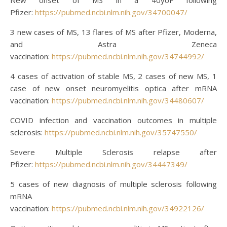
New onset of MS in a 40yoF following
Pfizer:
https://pubmed.ncbi.nlm.nih.gov/34700047/
3 new cases of MS, 13 flares of MS after Pfizer, Moderna,
and Astra Zeneca
vaccination:
https://pubmed.ncbi.nlm.nih.gov/34744992/
4 cases of activation of stable MS, 2 cases of new MS, 1
case of new onset neuromyelitis optica after mRNA
vaccination:
https://pubmed.ncbi.nlm.nih.gov/34480607/
COVID infection and vaccination outcomes in multiple
sclerosis:
https://pubmed.ncbi.nlm.nih.gov/35747550/
Severe Multiple Sclerosis relapse after
Pfizer:
https://pubmed.ncbi.nlm.nih.gov/34447349/
5 cases of new diagnosis of multiple sclerosis following
mRNA
vaccination:
https://pubmed.ncbi.nlm.nih.gov/34922126/