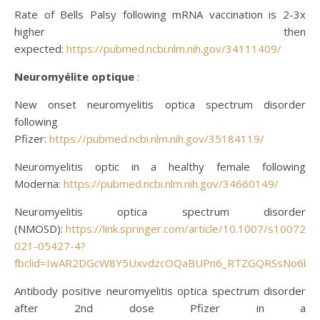
Rate of Bells Palsy following mRNA vaccination is 2-3x
higher then
expected:
https://pubmed.ncbi.nlm.nih.gov/34111409/
Neuromyélite optique
:
New onset neuromyelitis optica spectrum disorder
following
Pfizer:
https://pubmed.ncbi.nlm.nih.gov/35184119/
Neuromyelitis optic in a healthy female following
Moderna:
https://pubmed.ncbi.nlm.nih.gov/34660149/
Neuromyelitis optica spectrum disorder
(NMOSD):
https://link.springer.com/article/10.1007/s10072-
021-05427-4?
fbclid=IwAR2DGcW8Y5UxvdzcOQaBUPn6_RTZGQRSsNo6bza
Antibody positive neuromyelitis optica spectrum disorder
after 2nd dose Pfizer in a