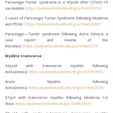
Parsonage-Turner syndrome in a 43yoM after COVID-19
vaccination:
https://pubmed.ncbi.nlm.nih.gov/34936579/
2 cases of Parsonage Turner Syndrome following Moderna
and Pfizer:
https://pubmed.ncbi.nlm.nih.gov/34402669/
Parsonage—Turner syndrome following Astra Zeneca: a
case report and review of the
literature:
https://pubmed.ncbi.nlm.nih.gov/34903275/
Myélite transverse :
36yoM with transverse myelitis following
AstraZeneca:
https://pubmed.ncbi.nlm.nih.gov/33787891/
Acute Myelitis following
AstraZeneca:
https://pubmed.ncbi.nlm.nih.gov/34392078/
67yoF with transverse myelitis following Moderna 1st
dose:
https://pubmed.ncbi.nlm.nih.gov/34482455/