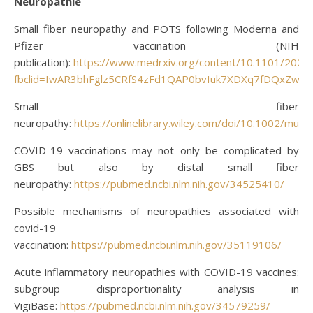
Neuropathie
Small fiber neuropathy and POTS following Moderna and
Pfizer vaccination (NIH
publication):
https://www.medrxiv.org/content/10.1101/2022
fbclid=IwAR3bhFglz5CRfS4zFd1QAP0bvIuk7XDXq7fDQxZwTY
Small fiber
neuropathy:
https://onlinelibrary.wiley.com/doi/10.1002/mus
COVID-19 vaccinations may not only be complicated by
GBS but also by distal small fiber
neuropathy:
https://pubmed.ncbi.nlm.nih.gov/34525410/
Possible mechanisms of neuropathies associated with
covid-19
vaccination:
https://pubmed.ncbi.nlm.nih.gov/35119106/
Acute inflammatory neuropathies with COVID-19 vaccines:
subgroup disproportionality analysis in
VigiBase:
https://pubmed.ncbi.nlm.nih.gov/34579259/