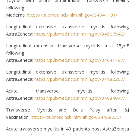
70yoM with acute autoimmune transverse myelitis
following
Moderna:
https://pubmed.ncbi.nlm.nih.gov/34941191/
Longitudinal extensive transverse myelitis following
AstraZeneca:
https://pubmed.ncbi.nlm.nih.gov/34507942/
Longitudinal extensive transverse myelitis in a 25yoF
following
AstraZeneca:
https://pubmed.ncbi.nlm.nih.gov/34641797/
Longitudinal extensive transverse myelitis following
AstraZeneca:
https://pubmed.ncbi.nlm.nih.gov/34182207/
Acute transverse myelitis following
AstraZeneca:
https://pubmed.ncbi.nlm.nih.gov/34684047/
Transverse Myelitis and Bells Palsy after J&J
vaccination:
https://pubmed.ncbi.nlm.nih.gov/34458035/
Acute transverse myelitis in 43 patients post AstraZeneca