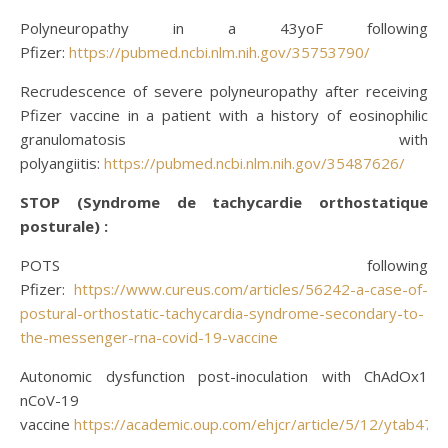
Polyneuropathy in a 43yoF following
Pfizer:
https://pubmed.ncbi.nlm.nih.gov/35753790/
Recrudescence of severe polyneuropathy after receiving
Pfizer vaccine in a patient with a history of eosinophilic
granulomatosis with
polyangiitis:
https://pubmed.ncbi.nlm.nih.gov/35487626/
STOP (Syndrome de tachycardie orthostatique
posturale) :
POTS following
Pfizer:
https://www.cureus.com/articles/56242-a-case-of-
postural-orthostatic-tachycardia-syndrome-secondary-to-
the-messenger-rna-covid-19-vaccine
Autonomic dysfunction post-inoculation with ChAdOx1
nCoV-19
vaccine
https://academic.oup.com/ehjcr/article/5/12/ytab47