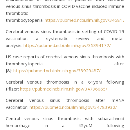
venous sinus thrombosis in COVID vaccine induced immune
thrombotic
thrombocytopenia:
https://pubmed.ncbi.nlm.nih.gov/34581763
Cerebral venous sinus thrombosis in setting of COVID-19
vaccination: a systematic review and meta-
analysis:
https://pubmed.ncbi.nlm.nih.gov/35394172/
US case reports of cerebral venous sinus thrombosis with
thrombocytopenia after
J&J:
https://pubmed.ncbi.nlm.nih.gov/33929487/
Cerebral venous thrombosis in a 61yoM following
Pfizer:
https://pubmed.ncbi.nlm.nih.gov/34796065/
Cerebral venous sinus thrombosis after mRNA
vaccination:
https://pubmed.ncbi.nlm.nih.gov/34783932/
Central venous sinus thrombosis with subarachnoid
hemorrhage in a 45yoM following