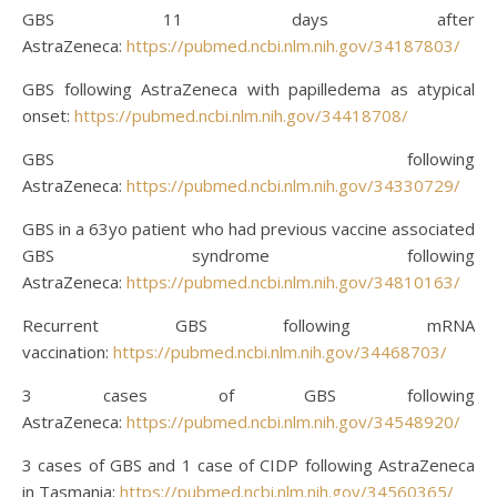
GBS 11 days after
AstraZeneca:
https://pubmed.ncbi.nlm.nih.gov/34187803/
GBS following AstraZeneca with papilledema as atypical
onset:
https://pubmed.ncbi.nlm.nih.gov/34418708/
GBS following
AstraZeneca:
https://pubmed.ncbi.nlm.nih.gov/34330729/
GBS in a 63yo patient who had previous vaccine associated
GBS syndrome following
AstraZeneca:
https://pubmed.ncbi.nlm.nih.gov/34810163/
Recurrent GBS following mRNA
vaccination:
https://pubmed.ncbi.nlm.nih.gov/34468703/
3 cases of GBS following
AstraZeneca:
https://pubmed.ncbi.nlm.nih.gov/34548920/
3 cases of GBS and 1 case of CIDP following AstraZeneca
in Tasmania:
https://pubmed.ncbi.nlm.nih.gov/34560365/