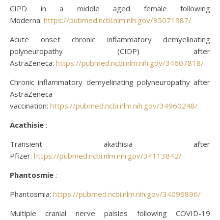
CIPD in a middle aged female following
Moderna:
https://pubmed.ncbi.nlm.nih.gov/35071987/
Acute onset chronic inflammatory demyelinating
polyneuropathy (CIDP) after
AstraZeneca:
https://pubmed.ncbi.nlm.nih.gov/34607818/
Chronic inflammatory demyelinating polyneuropathy after
AstraZeneca
vaccination:
https://pubmed.ncbi.nlm.nih.gov/34960248/
Acathisie
:
Transient akathisia after
Pfizer:
https://pubmed.ncbi.nlm.nih.gov/34113842/
Phantosmie
:
Phantosmia:
https://pubmed.ncbi.nlm.nih.gov/34096896/
Multiple cranial nerve palsies following COVID-19