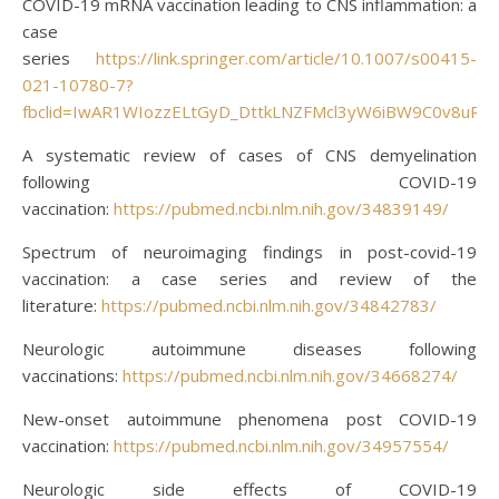
COVID-19 mRNA vaccination leading to CNS inflammation: a
case
series
https://link.springer.com/article/10.1007/s00415-
021-10780-7?
fbclid=IwAR1WIozzELtGyD_DttkLNZFMcl3yW6iBW9C0v8uRyi
A systematic review of cases of CNS demyelination
following COVID-19
vaccination:
https://pubmed.ncbi.nlm.nih.gov/34839149/
Spectrum of neuroimaging findings in post-covid-19
vaccination: a case series and review of the
literature:
https://pubmed.ncbi.nlm.nih.gov/34842783/
Neurologic autoimmune diseases following
vaccinations:
https://pubmed.ncbi.nlm.nih.gov/34668274/
New-onset autoimmune phenomena post COVID-19
vaccination:
https://pubmed.ncbi.nlm.nih.gov/34957554/
Neurologic side effects of COVID-19