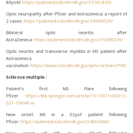
80yoM:
https://pubmed.ncbi.nlm.nih.gov/35761845/
Optic neuropathy after Pfizer and Astrazeneca: a report of
2 cases:
https://pubmed.ncbi.nlm.nih.gov/34906029/
Bilateral optic neuritis after
AstraZeneca:
https://pubmed.ncbi.nlm.nih.gov/35098359/
Optic neuritis and transverse myelitis in MS patient after
Astrazeneca
vaccination:
https://www.ncbi.nlm.nih.gov/pmc/articles/PMC8
Sclérose
multiple :
Patient’s first MS Flare following
Pfizer
https://link.springer.com/article/10.1007/s00415-
021-10648-w
New onset MS in a 32yoF patient following
Pfizer:
https://pubmed.ncbi.nlm.nih.gov/34804388/