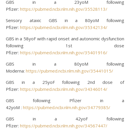
GBS in a 23yoM following
Pfizer:
https://pubmed.ncbi.nlm.nih.gov/35528113/
Sensory ataxic GBS in a 80yoM following
Pfizer:
https://pubmed.ncbi.nlm.nih.gov/35342134/
GBS in a 58yoF with rapid onset and autonomic dysfunction
following 1st dose
Pfizer:
https://pubmed.ncbi.nlm.nih.gov/35401916/
GBS in a 80yoM following
Moderna:
https://pubmed.ncbi.nlm.nih.gov/35441015/
GBS in a 25yoF following 2nd dose of
Pfizer:
https://pubmed.ncbi.nlm.nih.gov/34346014/
GBS following Pfizer in a
42yoM :
https://pubmed.ncbi.nlm.nih.gov/34779385/
GBS in a 42yoF following
Pfizer:
https://pubmed.ncbi.nlm.nih.gov/34567447/