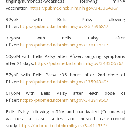
tingling/numbness/weakness following mRNA
vaccination:
https://pubmed.ncbi.nlm.nih.gov/34336436/
32yoF with Bells Palsy following
Pfizer:
https://pubmed.ncbi.nlm.nih.gov/35759681/
37yoM with Bells Palsy after
Pfizer:
https://pubmed.ncbi.nlm.nih.gov/33611630/
50yoM with Bells Palsy after Pfizer, ongoing symptoms
after 21 days:
https://pubmed.ncbi.nlm.nih.gov/34330676/
57yoF with Bells Palsy <36 hours after 2nd dose of
Pfizer:
https://pubmed.ncbi.nlm.nih.gov/33594349/
61yoM with Bells Palsy after each dose of
Pfizer:
https://pubmed.ncbi.nlm.nih.gov/34281950/
Bells Palsy following mRNA and inactivated (CoronaVac)
vaccines: a case series and nested case-control
study:
https://pubmed.ncbi.nlm.nih.gov/34411532/