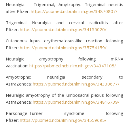
Neuralgia – Trigeminal, Amytrophy: Trigeminal neuritis
after Pfizer:
https://pubmed.ncbi.nlm.nih.gov/34870807/
Trigeminal Neuralgia and cervical radiculitis after
Pfizer:
https://pubmed.ncbi.nlm.nih.gov/34155020/
Cutaneous lupus erythematosus-like reaction following
Pfizer:
https://pubmed.ncbi.nlm.nih.gov/35754159/
Neuralgic amyotrophy following mRNA
vaccination:
https://pubmed.ncbi.nlm.nih.gov/34347105/
Amyotrophic neuralgia secondary to
AstraZeneca:
https://pubmed.ncbi.nlm.nih.gov/34330677/
Neuralgic amyotrophy of the lumbosacral plexus following
AstraZeneca:
https://pubmed.ncbi.nlm.nih.gov/34816739/
Parsonage-Turner syndrome following
Pfizer:
https://pubmed.ncbi.nlm.nih.gov/34559695/