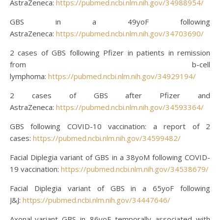
AstraZeneca:
https://pubmed.ncbi.nlm.nih.gov/34988954/
GBS in a 49yoF following
AstraZeneca:
https://pubmed.ncbi.nlm.nih.gov/34703690/
2 cases of GBS following Pfizer in patients in remission
from b-cell
lymphoma:
https://pubmed.ncbi.nlm.nih.gov/34929194/
2 cases of GBS after Pfizer and
AstraZeneca:
https://pubmed.ncbi.nlm.nih.gov/34593364/
GBS following COVID-10 vaccination: a report of 2
cases:
https://pubmed.ncbi.nlm.nih.gov/34599482/
Facial Diplegia variant of GBS in a 38yoM following COVID-
19 vaccination:
https://pubmed.ncbi.nlm.nih.gov/34538679/
Facial Diplegia variant of GBS in a 65yoF following
J&J:
https://pubmed.ncbi.nlm.nih.gov/34447646/
Axonal-variant GBS in 86yoF temporally associated with