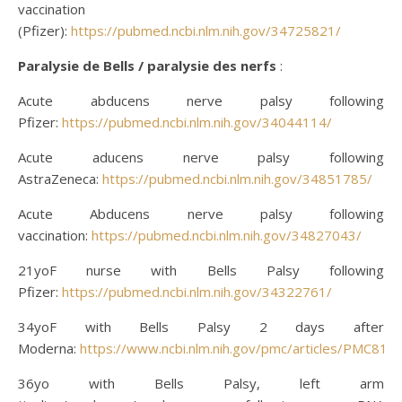
vaccination
(Pfizer):
https://pubmed.ncbi.nlm.nih.gov/34725821/
Paralysie de Bells / paralysie des nerfs
:
Acute abducens nerve palsy following
Pfizer:
https://pubmed.ncbi.nlm.nih.gov/34044114/
Acute aducens nerve palsy following
AstraZeneca:
https://pubmed.ncbi.nlm.nih.gov/34851785/
Acute Abducens nerve palsy following
vaccination:
https://pubmed.ncbi.nlm.nih.gov/34827043/
21yoF nurse with Bells Palsy following
Pfizer:
https://pubmed.ncbi.nlm.nih.gov/34322761/
34yoF with Bells Palsy 2 days after
Moderna:
https://www.ncbi.nlm.nih.gov/pmc/articles/PMC814
36yo with Bells Palsy, left arm