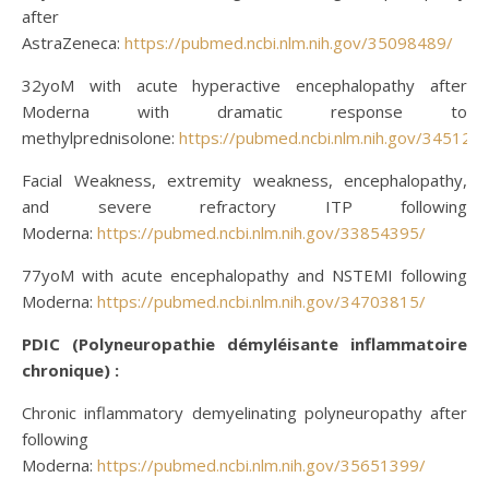
after
AstraZeneca:
https://pubmed.ncbi.nlm.nih.gov/35098489/
32yoM with acute hyperactive encephalopathy after
Moderna with dramatic response to
methylprednisolone:
https://pubmed.ncbi.nlm.nih.gov/345129
Facial Weakness, extremity weakness, encephalopathy,
and severe refractory ITP following
Moderna:
https://pubmed.ncbi.nlm.nih.gov/33854395/
77yoM with acute encephalopathy and NSTEMI following
Moderna:
https://pubmed.ncbi.nlm.nih.gov/34703815/
PDIC (Polyneuropathie démyléisante inflammatoire
chronique) :
Chronic inflammatory demyelinating polyneuropathy after
following
Moderna:
https://pubmed.ncbi.nlm.nih.gov/35651399/