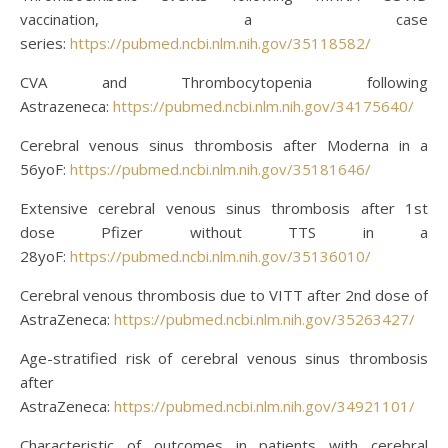
vaccination, a case
series:
https://pubmed.ncbi.nlm.nih.gov/35118582/
CVA and Thrombocytopenia following
Astrazeneca:
https://pubmed.ncbi.nlm.nih.gov/34175640/
Cerebral venous sinus thrombosis after Moderna in a
56yoF:
https://pubmed.ncbi.nlm.nih.gov/35181646/
Extensive cerebral venous sinus thrombosis after 1st
dose Pfizer without TTS in a
28yoF:
https://pubmed.ncbi.nlm.nih.gov/35136010/
Cerebral venous thrombosis due to VITT after 2nd dose of
AstraZeneca:
https://pubmed.ncbi.nlm.nih.gov/35263427/
Age-stratified risk of cerebral venous sinus thrombosis
after
AstraZeneca:
https://pubmed.ncbi.nlm.nih.gov/34921101/
Characteristic of outcomes in patients with cerebral