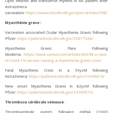
Optic neuritis and transverse myelitis in MS patient after
Astrazeneca
vaccination:
https://www.ncbi.nlm.nih.gov/pmc/articles/PMC8
Myasthénie grave :
Vaccination associated Ocular Myasthenia Gravis following
Pfizer:
https://pubmed.ncbi.nlm.nih.gov/35077038/
Myasthenia Gravis Flare Following
Moderna:
https://www.cureus.com/articles/60348-a-case-
of-covid-19-vaccine-causing-a-myasthenia-gravis-crisis
Fatal Myasthenic Crisis in a 55yoM following
AstraZeneca:
https://pubmed.ncbi.nlm.nih.gov/35449619/
New onset Myasthenia Gravis in 82yoM following
Pfizer:
https://pubmed.ncbi.nlm.nih.gov/34709075/
Thrombose
cérébrale veineuse
:
Thromboembolic events following mRNA COVID