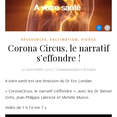
,
,
RESSOURCES
VACCINATION
VIDÉOS
Corona Circus, le narratif
s’effondre !
sur Corona C
21 novembre 2023
/
Commentaires fermés
A votre santé
est une émission du Dr Eric Loridan
« CoronaCircus, le narratif s’effondre », avec les Dr Benoit
Ochs, Jean-Philippe Labreze et Michèle Musso.
Vidéo de 1 h 10 mn 7 s.