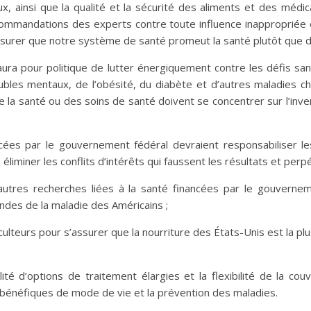
, ainsi que la qualité et la sécurité des aliments et des médi
commandations des experts contre toute influence inappropriée
surer que notre système de santé promeut la santé plutôt que d
ura pour politique de lutter énergiquement contre les défis sa
bles mentaux, de l’obésité, du diabète et d’autres maladies ch
 la santé ou des soins de santé doivent se concentrer sur l’inv
ncées par le gouvernement fédéral devraient responsabiliser l
éliminer les conflits d’intérêts qui faussent les résultats et perp
s autres recherches liées à la santé financées par le gouvernem
ndes de la maladie des Américains ;
iculteurs pour s’assurer que la nourriture des États-Unis est la pl
lité d’options de traitement élargies et la flexibilité de la c
bénéfiques de mode de vie et la prévention des maladies.