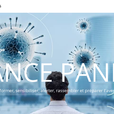
S
ANCE PA
former, sensibiliser, alerter, rassembler et préparer l'ave