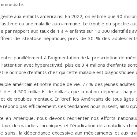
n immédiate.
gente aux enfants américains. En 2022, on estime que 30 millions
 l’asthme ou une maladie auto-immune. Le trouble du spectre au
se par rapport aux taux de 1 à 4 enfants sur 10 000 identifiés 
uffrent de stéatose hépatique, près de 30 % des adolescent
nter parallèlement à l’augmentation de la prescription de médi
de l’attention avec hyperactivité, plus de 3,4 millions d’enfants 
 et le nombre d’enfants chez qui cette maladie est diagnostiquée
uple américain et notre mode de vie. 77 % des jeunes adultes 
 % des 4 500 milliards de dollars que la nation dépense chaqu
et de troubles mentaux. En bref, les Américains de tous âges 
 répond pas efficacement. Ces tendances nous nuisent, ainsi qu’à
ante en Amérique, nous devons réorienter nos efforts nationaux
taux de maladies chroniques et l’éradication des maladies chroni
e vie sains, la dépendance excessive aux médicaments et aux tra