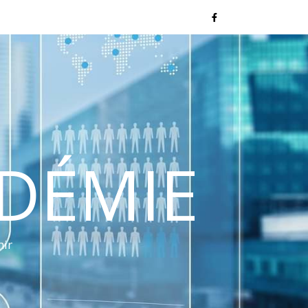
NDÉMIE
nir