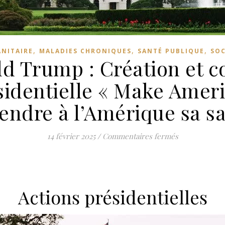
,
,
,
ANITAIRE
MALADIES CHRONIQUES
SANTÉ PUBLIQUE
SOC
d Trump : Création et c
identielle « Make Ameri
endre à l’Amérique sa s
sur Décret de
14 février 2025
/
Commentaires fermés
Actions présidentielles