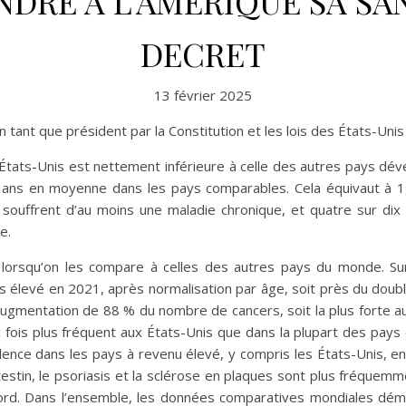
NDRE À L’AMÉRIQUE SA SA
DECRET
13 février 2025
tant que président par la Constitution et les lois des États-Unis 
États-Unis est nettement inférieure à celle des autres pays d
ans en moyenne dans les pays comparables. Cela équivaut à 1,
x souffrent d’au moins une maladie chronique, et quatre sur di
e.
lorsqu’on les compare à celles des autres pays du monde. Sur
us élevé en 2021, après normalisation par âge, soit près du doubl
augmentation de 88 % du nombre de cancers, soit la plus forte 
 fois plus fréquent aux États-Unis que dans la plupart des pays 
valence dans les pays à revenu élevé, y compris les États-Unis
ntestin, le psoriasis et la sclérose en plaques sont plus fréque
Nord. Dans l’ensemble, les données comparatives mondiales dém