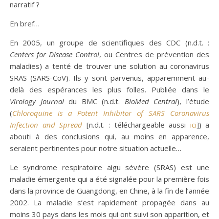
narratif ?
En bref…
En 2005, un groupe de scientifiques des CDC (n.d.t. :
Centers for Disease Control
, ou Centres de prévention des
maladies) a tenté de trouver une solution au coronavirus
SRAS (SARS-CoV). Ils y sont parvenus, apparemment au-
delà des espérances les plus folles. Publiée dans le
Virology Journal
du BMC (n.d.t.
BioMed Central
), l’étude
(
Chloroquine is a Potent Inhibitor of SARS Coronavirus
Infection and Spread
[n.d.t. : téléchargeable aussi
ici
]) a
abouti à des conclusions qui, au moins en apparence,
seraient pertinentes pour notre situation actuelle…
Le syndrome respiratoire aigu sévère (SRAS) est une
maladie émergente qui a été signalée pour la première fois
dans la province de Guangdong, en Chine, à la fin de l’année
2002. La maladie s’est rapidement propagée dans au
moins 30 pays dans les mois qui ont suivi son apparition, et