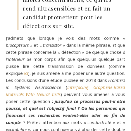
rend ultrasensibles et en fait un
candidat prometteur pour les
détections sur site.
J’admets que lorsque je vois des mots comme «
biocapteurs
» et «
transistor
» dans la même phrase
, et
que
cette phrase concerne la « détection » de quelque chose
à
l’intérieur de
mon corps afin que quelqu’un quelque part
puisse lire cette transmission de données (comme
expliqué
ici
), je suis amené à me poser une autre question.
Les conclusions d’une étude publiée en 2018 dans
Frontiers
in
Systems Neuroscience
(
Interfacing Graphene-Based
Materials With Neural Cells
) peuvent vous amener à vous
poser cette question
:
jusqu’où ce processus peut-il être
poussé, et quel est l’objectif final ? Où les personnes qui
financent ces recherches veulent-elles aller en fin de
compt
e ? Prêtez attention aux mots «
conductivité
» et «
excitabilité
», car nous continuerons à aborder cette double