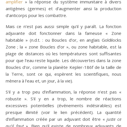
amplifier
» la réponse du système immunitaire à divers
antigènes (germes) et d’augmenter ainsi la production
d’anticorps pour les combattre.
Mais ce n’est pas aussi simple qu’il y paraît. La fonction
adjuvante doit fonctionner dans la fameuse « Zone
habitable » (n.d.t. : ou Boucles d’or, en anglais Goldilocks
Zone ; la « zone Boucles d’or », ou zone habitable, est la
plage de distances où les températures sont suffisantes
pour que l’eau reste liquide. Les découvertes dans la zone
Boucles d’or, comme la planète Kepler-186f de la taille de
la Terre, sont ce qui, espèrent les scientifiques, nous
mènera à l’eau et, un jour, à la vie).
S’il y a trop peu d’inflammation, la réponse n’est pas «
robuste ». S’il y en a trop, le nombre de réactions
excessives potentielles (événements indésirables) est
presque illimité (voir le lien précédent). La quantité
d’inflammation créée par un adjuvant doit être «
juste
ce
qu’il faut
». Bien qu’il existe de nombreux adjuvants de