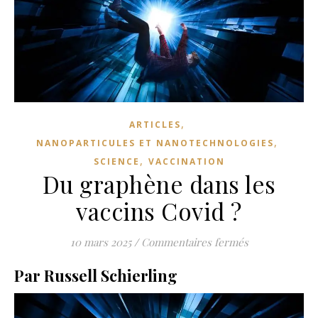
,
ARTICLES
,
NANOPARTICULES ET NANOTECHNOLOGIES
,
SCIENCE
VACCINATION
Du graphène dans les
vaccins Covid ?
sur Du graphèn
10 mars 2025
/
Commentaires fermés
Par Russell Schierling