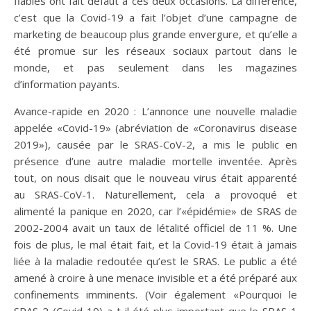
fiables ont fait défaut à ces deux occasions. La différence,
c’est que la Covid-19 a fait l’objet d’une campagne de
marketing de beaucoup plus grande envergure, et qu’elle a
été promue sur les réseaux sociaux partout dans le
monde, et pas seulement dans les magazines
d’information payants.
Avance-rapide en 2020 : L’annonce une nouvelle maladie
appelée «Covid-19» (abréviation de «Coronavirus disease
2019»), causée par le SRAS-CoV-2, a mis le public en
présence d’une autre maladie mortelle inventée. Après
tout, on nous disait que le nouveau virus était apparenté
au SRAS-CoV-1. Naturellement, cela a provoqué et
alimenté la panique en 2020, car l’«épidémie» de SRAS de
2002-2004 avait un taux de létalité officiel de 11 %. Une
fois de plus, le mal était fait, et la Covid-19 était à jamais
liée à la maladie redoutée qu’est le SRAS. Le public a été
amené à croire à une menace invisible et a été préparé aux
confinements imminents. (Voir également «Pourquoi le
SRAS-2 (Covid-19) a-t-il été plus important que le SRAS-1