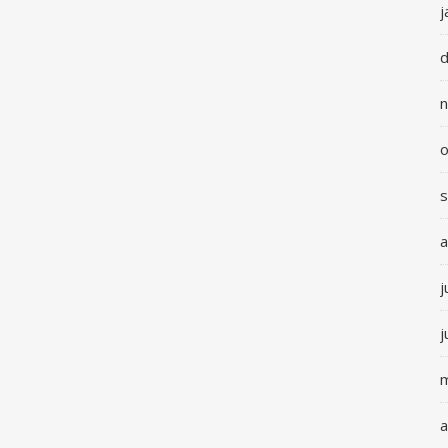
j
o
a
j
j
m
a