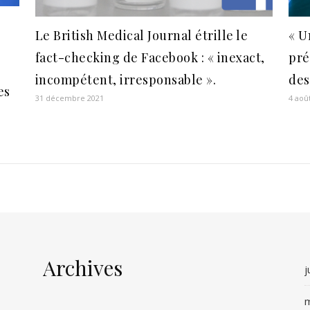
Le British Medical Journal étrille le
« U
fact-checking de Facebook : « inexact,
pré
incompétent, irresponsable ».
des
es
31 décembre 2021
4 aoû
Archives
j
m