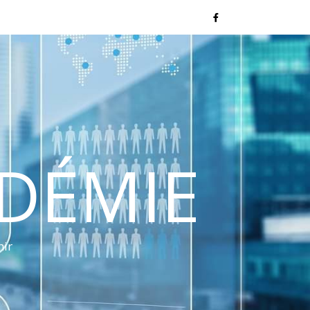
NDÉMIE
nir