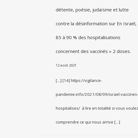
détente, poésie, judaïsme et lutte
contre la désinformation
sur
En Israël,
85 à 90 % des hospitalisations
concernent des vaccinés » 2 doses.
12 août 2021
[…] [14] https://vigilance-
pandemie.info/2021/08/09/israel-vaccines
hospitalises/ à lire en totalité si vous voule
comprendre ce qui nous arrive […]