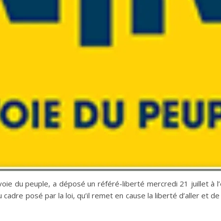
voie du peuple, a déposé un référé-liberté mercredi 21 juillet 
 cadre posé par la loi, qu’il remet en cause la liberté d’aller et de 