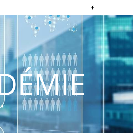
NDÉMIE
nir