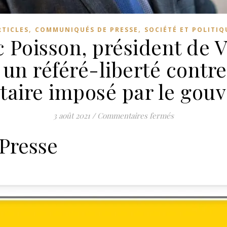
,
,
RTICLES
COMMUNIQUÉS DE PRESSE
SOCIÉTÉ ET POLITIQ
 Poisson, président de VI
un référé-liberté contre 
itaire imposé par le gou
sur Jean-Frédér
3 août 2021
/
Commentaires fermés
Presse