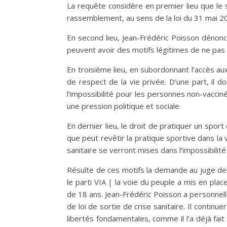
La requête considère en premier lieu que le s
rassemblement, au sens de la loi du 31 mai 20
En second lieu, Jean-Frédéric Poisson dénonce 
peuvent avoir des motifs légitimes de ne pas l
En troisième lieu, en subordonnant l’accès au
de respect de la vie privée. D’une part, il d
l’impossibilité pour les personnes non-vacci
une pression politique et sociale.
En dernier lieu, le droit de pratiquer un spor
que peut revêtir la pratique sportive dans l
sanitaire se verront mises dans l’impossibilité 
Résulte de ces motifs la demande au juge des 
le parti VIA | la voie du peuple a mis en plac
de 18 ans. Jean-Frédéric Poisson a personnell
de loi de sortie de crise sanitaire. Il continu
libertés fondamentales, comme il l’a déjà fai