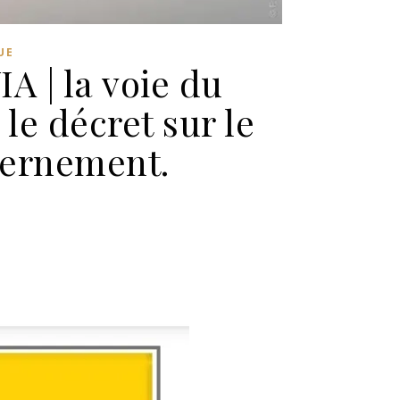
UE
A | la voie du
le décret sur le
vernement.
ic Poisson, président de VIA | la voie du peuple, dépose un référé