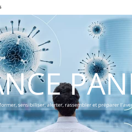
S
ANCE PA
former, sensibiliser, alerter, rassembler et préparer l'ave