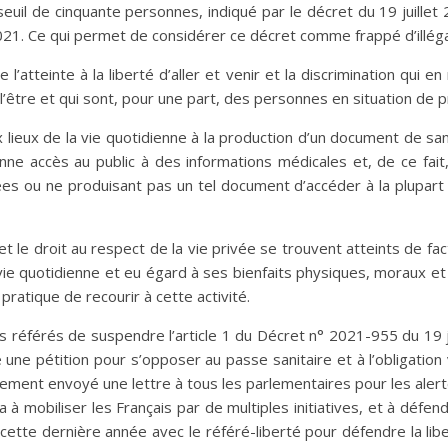
euil de cinquante personnes, indiqué par le décret du 19 juille
21. Ce qui permet de considérer ce décret comme frappé d’illégal
l’atteinte à la liberté d’aller et venir et la discrimination qui 
’être et qui sont, pour une part, des personnes en situation de p
x lieux de la vie quotidienne à la production d’un document de san
onne accès au public à des informations médicales et, de ce fait
nées ou ne produisant pas un tel document d’accéder à la plupart
t et le droit au respect de la vie privée se trouvent atteints de f
a vie quotidienne et eu égard à ses bienfaits physiques, moraux 
pratique de recourir à cette activité.
référés de suspendre l’article 1 du Décret n° 2021-955 du 19 jui
e une pétition pour s’opposer au passe sanitaire et à l’obligatio
ement envoyé une lettre à tous les parlementaires pour les aler
era à mobiliser les Français par de multiples initiatives, et à déf
t cette dernière année avec le référé-liberté pour défendre la li