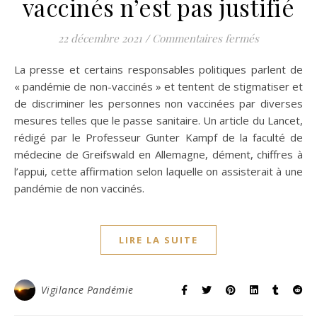
vaccinés n’est pas justifié
sur Selon le
22 décembre 2021
/
Commentaires fermés
La presse et certains responsables politiques parlent de
« pandémie de non-vaccinés » et tentent de stigmatiser et
de discriminer les personnes non vaccinées par diverses
mesures telles que le passe sanitaire. Un article du Lancet,
rédigé par le Professeur Gunter Kampf de la faculté de
médecine de Greifswald en Allemagne, dément, chiffres à
l’appui, cette affirmation selon laquelle on assisterait à une
pandémie de non vaccinés.
LIRE LA SUITE
Vigilance Pandémie