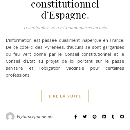
constitutionnel
d’Espagne.
sur L’état d
11 septembre 2021
/
Commentaires fermés
L'information est passée quasiment inaperçue en France.
De ce côté-ci des Pyrénées, d'aucuns se sont gargarisés
du feu vert donné par le Conseil constitutionnel et le
Conseil d'Etat au projet de loi portant sur le passe
sanitaire et l'obligation vaccinale pour certaines
professions.
LIRE LA SUITE
Vigilancepandemie