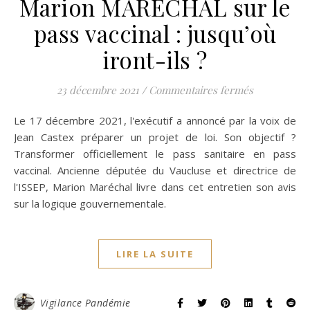
Marion MARECHAL sur le
pass vaccinal : jusqu’où
iront-ils ?
sur Marion M
23 décembre 2021
/
Commentaires fermés
Le 17 décembre 2021, l'exécutif a annoncé par la voix de
Jean Castex préparer un projet de loi. Son objectif ?
Transformer officiellement le pass sanitaire en pass
vaccinal. Ancienne députée du Vaucluse et directrice de
l'ISSEP, Marion Maréchal livre dans cet entretien son avis
sur la logique gouvernementale.
LIRE LA SUITE
Vigilance Pandémie