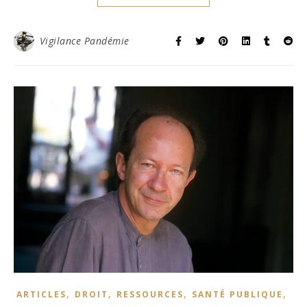
Vigilance Pandémie
,
,
,
,
ARTICLES
DROIT
RESSOURCES
SANTÉ PUBLIQUE