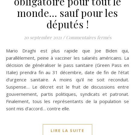
obligatoire pour tout le
monde… sauf pour les
députés !
sur Italie :
20 septembre 2021
/
Commentaires fermés
Mario Draghi est plus rapide que Joe Biden qui,
parallèlement, peine à vacciner les salariés américains. La
décision de généraliser le pass sanitaire (Green Pass en
Italie) prendra fin au 31 décembre, date de fin de l’état
d’urgence sanitaire. A moins qu’il ne soit reconduit.
Suspense… Le décret est le fruit de discussions entre
gouvernement, partis politiques, syndicats et patronat.
Finalement, tous les représentants de la population se
sont mis d’accord… contre elle.
LIRE LA SUITE