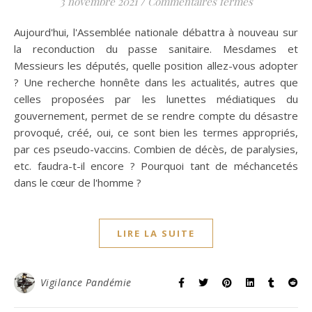
sur Lettre o
3 novembre 2021
/
Commentaires fermés
Aujourd'hui, l'Assemblée nationale débattra à nouveau sur
la reconduction du passe sanitaire. Mesdames et
Messieurs les députés, quelle position allez-vous adopter
? Une recherche honnête dans les actualités, autres que
celles proposées par les lunettes médiatiques du
gouvernement, permet de se rendre compte du désastre
provoqué, créé, oui, ce sont bien les termes appropriés,
par ces pseudo-vaccins. Combien de décès, de paralysies,
etc. faudra-t-il encore ? Pourquoi tant de méchancetés
dans le cœur de l'homme ?
LIRE LA SUITE
Vigilance Pandémie