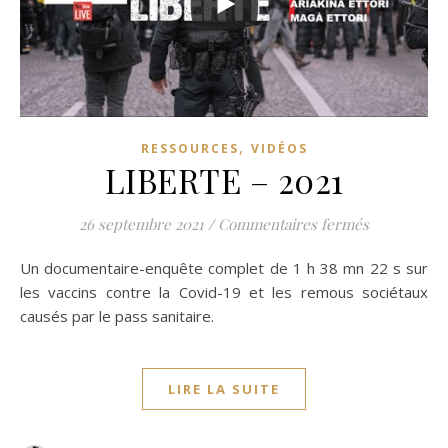
,
RESSOURCES
VIDÉOS
LIBERTE – 2021
sur LIBERT
26 septembre 2021
/
Commentaires fermés
Un documentaire-enquête complet de 1 h 38 mn 22 s sur
les vaccins contre la Covid-19 et les remous sociétaux
causés par le pass sanitaire.
LIRE LA SUITE