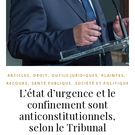
,
,
,
,
ARTICLES
DROIT
OUTILS JURIDIQUES
PLAINTES
,
,
RECOURS
SANTÉ PUBLIQUE
SOCIÉTÉ ET POLITIQUE
L’état d’urgence et le
confinement sont
anticonstitutionnels,
selon le Tribunal