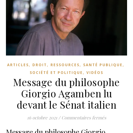
,
,
,
,
ARTICLES
DROIT
RESSOURCES
SANTÉ PUBLIQUE
,
SOCIÉTÉ ET POLITIQUE
VIDÉOS
Message du philosophe
Giorgio Agamben lu
devant le Sénat italien
sur Message d
16 octobre 2021
/
Commentaires fermés
Message du philosophe Giorgio