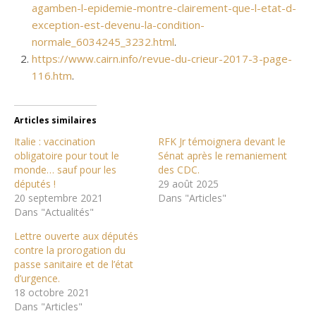
agamben-l-epidemie-montre-clairement-que-l-etat-d-
exception-est-devenu-la-condition-
normale_6034245_3232.html
.
https://www.cairn.info/revue-du-crieur-2017-3-page-
116.htm
.
Articles similaires
Italie : vaccination
RFK Jr témoignera devant le
obligatoire pour tout le
Sénat après le remaniement
monde… sauf pour les
des CDC.
députés !
29 août 2025
20 septembre 2021
Dans "Articles"
Dans "Actualités"
Lettre ouverte aux députés
contre la prorogation du
passe sanitaire et de l’état
d’urgence.
18 octobre 2021
Dans "Articles"