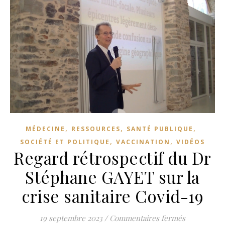
,
,
,
MÉDECINE
RESSOURCES
SANTÉ PUBLIQUE
,
,
SOCIÉTÉ ET POLITIQUE
VACCINATION
VIDÉOS
Regard rétrospectif du Dr
Stéphane GAYET sur la
crise sanitaire Covid-19
sur Regard 
19 septembre 2023
/
Commentaires fermés