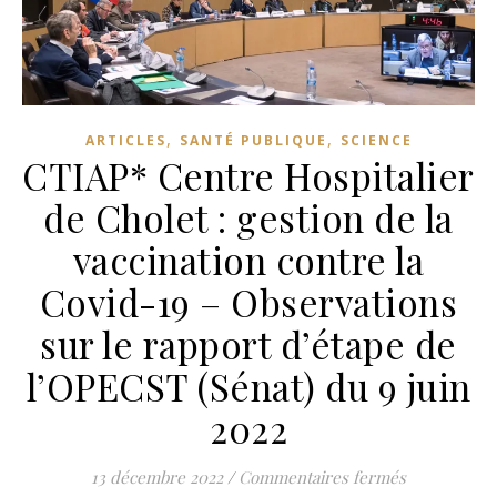
,
,
ARTICLES
SANTÉ PUBLIQUE
SCIENCE
CTIAP* Centre Hospitalier
de Cholet : gestion de la
vaccination contre la
Covid-19 – Observations
sur le rapport d’étape de
l’OPECST (Sénat) du 9 juin
2022
sur CTIAP* C
13 décembre 2022
/
Commentaires fermés