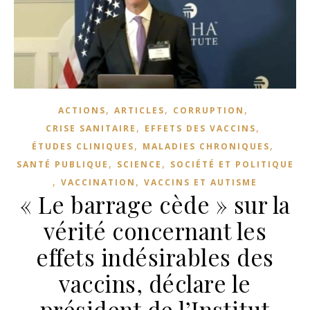
,
,
,
ACTIONS
ARTICLES
CORRUPTION
,
,
CRISE SANITAIRE
EFFETS DES VACCINS
,
,
ÉTUDES CLINIQUES
MALADIES CHRONIQUES
,
,
SANTÉ PUBLIQUE
SCIENCE
SOCIÉTÉ ET POLITIQUE
,
,
VACCINATION
VACCINS ET AUTISME
« Le barrage cède » sur la
vérité concernant les
effets indésirables des
vaccins, déclare le
président de l’Institut