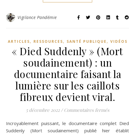
Vigilance Pandémie
,
,
,
ARTICLES
RESSOURCES
SANTÉ PUBLIQUE
VIDÉOS
« Died Suddenly » (Mort
soudainement) : un
documentaire faisant la
lumière sur les caillots
fibreux devient viral.
sur « Died S
5 décembre 2022
/
Commentaires fermés
Incroyablement puissant, le documentaire complet Died
Suddenly (Mort soudainement) publié hier établit