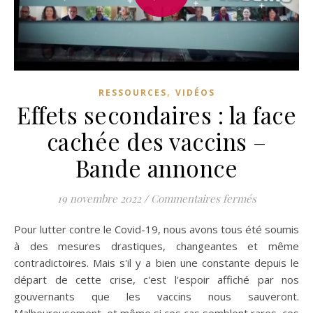
,
RESSOURCES
VIDÉOS
Effets secondaires : la face
cachée des vaccins –
Bande annonce
sur Effets s
19 novembre 2022
/
Commentaires fermés
Pour lutter contre le Covid-19, nous avons tous été soumis
à des mesures drastiques, changeantes et même
contradictoires. Mais s'il y a bien une constante depuis le
départ de cette crise, c'est l'espoir affiché par nos
gouvernants que les vaccins nous sauveront.
Malheureusement, et même si ces cas semblent rares, ces