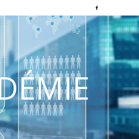
NDÉMIE
nir