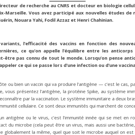
ecteur de recherche au CNRS et docteur en biologie cellulair
Aix-Marseille. Vous avez participé aux nouvelles études de
uérin, Nouara Yahi, Fodil Azzaz et Henri Chahinian.
ariants, l’efficacité des vaccins en fonction des nouvea
rnières, ce qu’on appelle l’équilibre entre les anticorps 
 peut-être pas connu de tout le monde. Lorsqu’on pense anti
ppeler ce qui se passe lors d’une infection ou d’une vaccina
ôte ou bien un vaccin qui va produire l’antigène — c’est le cas
ke, vous présentez l’antigène, la protéine Spike, au système im
reconnaître par la vaccination. Le système immunitaire a deux bra
’immunité cellulaire. Ce sont deux immunités qui marchent de conce
n antigène ou le virus, c’est l’immunité innée qui se met en r
act du microbe (cela peut être un virus, mais aussi une bactérie,
être globalement la même, quel que soit le microbe auquel on est