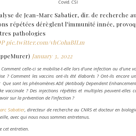
Covid. CSI
alyse de Jean-Marc Sabatier, dir. de recherche au
tions répétées dérèglent l’immunité innée, provo
tres pathologies
DP
pic.twitter.com/vhCohaBILm
ippeMurer)
January 3, 2022
Comment celle-ci se mobilise-t-elle lors d’une infection ou d’une v
se ? Comment les vaccins ont-ils été élaborés ? Ont-ils encore un
? Que sont les phénomènes ADE (Antibody Dependent Enhancement) 
pike vaccinale ? Des injections répétées et multiples peuvent-ell
voir sur la prévention de l’infection ?
arc Sabatier
, directeur de recherche au CNRS et docteur en biologie ce
seille, avec qui nous nous sommes entretenus.
 cet entretien.