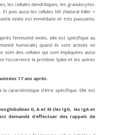
, les cellules dendritiques, les granulocytes.
Et puis aussi les cellules NK (Natural Killer =
mmunité innée est immédiate et très puissante,
après l’immunité innée, elle est spécifique au
immunité humorale) quand ils sont activés en
 sont des cellules qui sont impliquées aussi
n l’occurrence la protéine Spike et les autres
unisées 17 ans après.
a caractéristique d’être spécifique. Elle est
noglobulines G, A et M (les IgG, les IgA et
 est demandé d’effectuer des rappels de