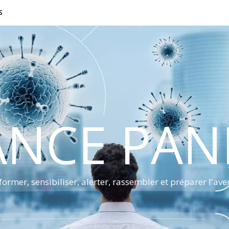
S
ANCE PA
former, sensibiliser, alerter, rassembler et préparer l'ave