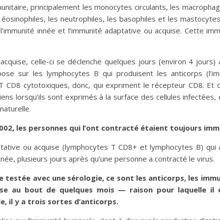
taire, principalement les monocytes circulants, les macrophages
 éosinophiles, les neutrophiles, les basophiles et les mastocytes. 
re l’immunité innée et l’immunité adaptative ou acquise. Cette i
cquise, celle-ci se déclenche quelques jours (environ 4 jours) 
epose sur les lymphocytes B qui produisent les anticorps (l’
 CD8 cytotoxiques, donc, qui expriment le récepteur CD8. Et ce
ns lorsqu’ils sont exprimés à la surface des cellules infectées, e
naturelle.
2002, les personnes qui l’ont contracté étaient toujours imm
ptative ou acquise (lymphocytes T CD8+ et lymphocytes B) qui a l
née, plusieurs jours après qu’une personne a contracté le virus.
e testée avec une sérologie, ce sont les anticorps, les immu
se au bout de quelques mois — raison pour laquelle il
 il y a trois sortes d’anticorps.