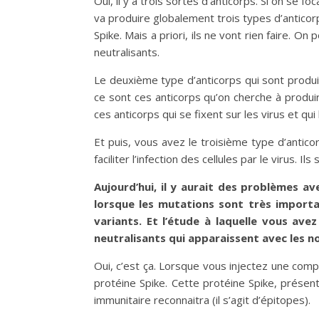
Oui, il y a trois sortes d’anticorps. Si on se f
va produire globalement trois types d’anticorps
Spike. Mais a priori, ils ne vont rien faire. On
neutralisants.
Le deuxième type d’anticorps qui sont produi
ce sont ces anticorps qu’on cherche à produir
ces anticorps qui se fixent sur les virus et qui 
Et puis, vous avez le troisième type d’anticor
faciliter l’infection des cellules par le virus.
Aujourd’hui, il y aurait des problèmes a
lorsque les mutations sont très importan
variants. Et l’étude à laquelle vous ave
neutralisants qui apparaissent avec les n
Oui, c’est ça. Lorsque vous injectez une comp
protéine Spike. Cette protéine Spike, prése
immunitaire reconnaitra (il s’agit d’épitopes).