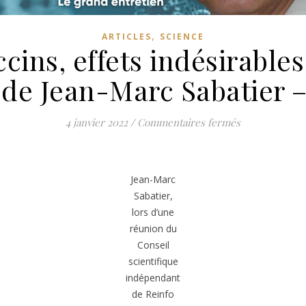
,
ARTICLES
SCIENCE
ins, effets indésirables
 de Jean-Marc Sabatier – 
sur Immunité, 
4 janvier 2022
/
Commentaires fermés
Jean-Marc
Sabatier,
lors d’une
réunion du
Conseil
scientifique
indépendant
de Reinfo