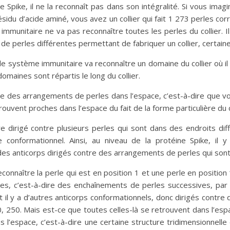
 Spike, il ne la reconnaît pas dans son intégralité. Si vous ima
résidu d’acide aminé, vous avez un collier qui fait 1 273 perles c
immunitaire ne va pas reconnaître toutes les perles du collier. I
 de perles différentes permettant de fabriquer un collier, certai
le système immunitaire va reconnaître un domaine du collier où il
domaines sont répartis le long du collier.
 des arrangements de perles dans l’espace, c’est-à-dire que vou
trouvent proches dans l’espace du fait de la forme particulière du c
e dirigé contre plusieurs perles qui sont dans des endroits dif
e conformationnel. Ainsi, au niveau de la protéine Spike, il
es anticorps dirigés contre des arrangements de perles qui sont
connaître la perle qui est en position 1 et une perle en positio
ires, c’est-à-dire des enchaînements de perles successives, par
 Et il y a d’autres anticorps conformationnels, donc dirigés contr
0, 250. Mais est-ce que toutes celles-là se retrouvent dans l’es
ns l’espace, c’est-à-dire une certaine structure tridimensionnell