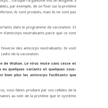
ticorps… Lorsque l’organisme voit un antigène, il
pables, par exemple, de se fixer sur la protéine
nfection, ils sont produits, mais ils ne sont pas
portants dans le programme de vaccination. Et
um d’anticorps neutralisants parce que ce sont
l’inverse des anticorps neutralisants. Ils vont
 cadre de la vaccination.
age de Wuhan. Le virus mute sans cesse et
 a eu quelques variants et quelques sous-
t bien plus les anticorps facilitants que
s, vous faites produire par vos cellules de la
maines au sein de la protéine que le système