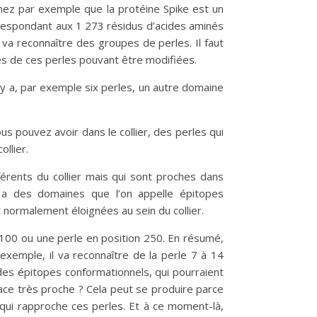
ginez par exemple que la protéine Spike est un
orrespondant aux 1 273 résidus d’acides aminés
l va reconnaître des groupes de perles. Il faut
nes de ces perles pouvant être modifiées.
 y a, par exemple six perles, un autre domaine
s pouvez avoir dans le collier, des perles qui
ollier.
férents du collier mais qui sont proches dans
 y a des domaines que l’on appelle épitopes
 normalement éloignées au sein du collier.
n 100 ou une perle en position 250. En résumé,
 exemple, il va reconnaître de la perle 7 à 14
e des épitopes conformationnels, qui pourraient
pace très proche ? Cela peut se produire parce
e qui rapproche ces perles. Et à ce moment-là,