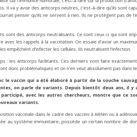
ocalise sur l’immunité humorale, c’est-à-dire sur la production d’an
. Il va y avoir des anticorps neutres, c’est-à-dire qu’ils sont ca
 pourrait penser qu’ils ne servent à rien. Ils ne protègent pas de l’i
ts sont des anticorps neutralisants. Ce sont ceux-ci qui sont im
e avec les rappels à la vaccination. On essaie d’avoir un maxim
les empêchent d’infecter les cellules. Ils neutralisent l’infection.
ps : les anticorps facilitants. Ces derniers vont faire exactement 
 Ils sont donc problématiques et on n’en veut absolument pas dans le
vec le vaccin qui a été élaboré à partir de la souche sauv
tes, on parle de variants. Depuis bientôt deux ans, il y
z participé, avec les autres chercheurs, montre que ce son
ouveaux variants.
osition vaccinale dans le cadre des vaccins à ARNm ou à adénoviru
ntée au système immunitaire, possède un certain nombre de do