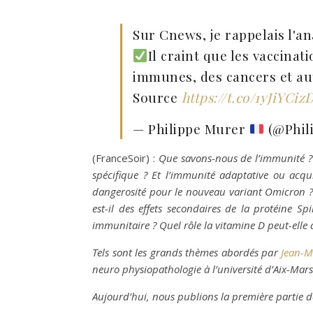
Sur Cnews, je rappelais l'an
Il craint que les vaccina
immunes, des cancers et au
Source
https://t.co/1yJiYCiz
— Philippe Murer
(@Phil
(FranceSoir) :
Que savons-nous de l’immunité ? 
spécifique ? Et l’immunité adaptative ou acqui
dangerosité pour le nouveau variant Omicron 
est-il des effets secondaires de la protéine S
immunitaire ? Quel rôle la vitamine D peut-elle a
Tels sont les grands thèmes abordés par
Jean-M
neuro physiopathologie à l’université d’Aix-Mar
Aujourd’hui, nous publions la première partie de