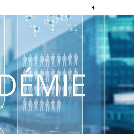
NDÉMIE
nir