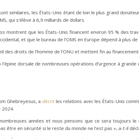
nt similaires, les États-Unis étant de loin le plus grand donateu
S, qui s’élève à 6,9 milliards de dollars.
s montrent que les États-Unis financent environ 95 % des trav
occidental, et que le bureau de l’OMS en Europe dépend à plus de
eil des droits de l’homme de l’ONU et mettent fin au financeme
 « l’épine dorsale de nombreuses opérations d’urgence à grande 
anom Ghebreyesus, a
décrit
les relations avec les États-Unis comm
 2024.
 nombreuses années et nous pensons que ce sera toujours le ca
être en sécurité si le reste du monde ne l’est pas », a-t-il décla