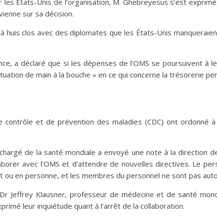
er les États-Unis de l’organisation, M. Ghebreyesus s’est exprim
vienne sur sa décision.
 à huis clos avec des diplomates que les États-Unis manqueraient
ence, a déclaré que si les dépenses de l’OMS se poursuivent à l
situation de main à la bouche » en ce qui concerne la trésorerie p
 contrôle et de prévention des maladies (CDC) ont ordonné à 
chargé de la santé mondiale a envoyé une note à la direction de
orer avec l’OMS et d’attendre de nouvelles directives. Le per
ent ou en personne, et les membres du personnel ne sont pas auto
Dr Jeffrey Klausner, professeur de médecine et de santé mondia
rimé leur inquiétude quant à l’arrêt de la collaboration.