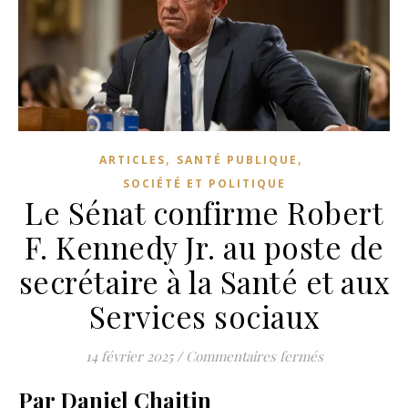
,
,
ARTICLES
SANTÉ PUBLIQUE
SOCIÉTÉ ET POLITIQUE
Le Sénat confirme Robert
F. Kennedy Jr. au poste de
secrétaire à la Santé et aux
Services sociaux
sur Le Sénat c
14 février 2025
/
Commentaires fermés
Par Daniel Chaitin