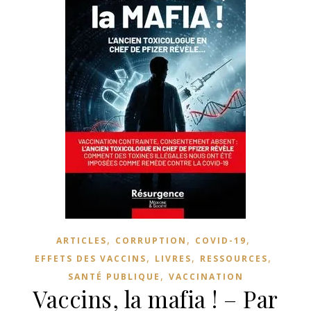
,
,
,
ARTICLES
CORRUPTION
COVID-19
,
,
,
EFFETS DES VACCINS
LIVRES
RESSOURCES
,
SANTÉ PUBLIQUE
VACCINATION
Vaccins, la mafia ! – Par