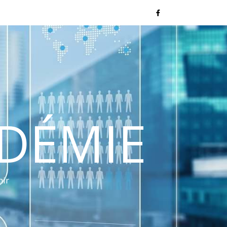
NDÉMIE
nir