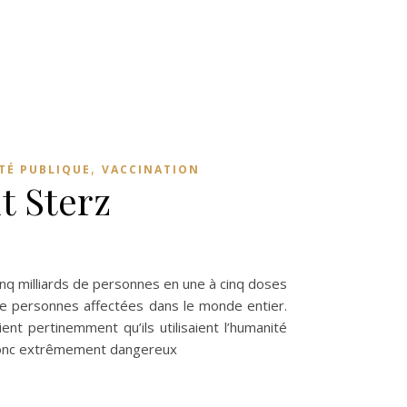
,
TÉ PUBLIQUE
VACCINATION
t Sterz
mafia ! – Par Helmut Sterz
cinq milliards de personnes en une à cinq doses
 de personnes affectées dans le monde entier.
t pertinemment qu’ils utilisaient l’humanité
donc extrêmement dangereux