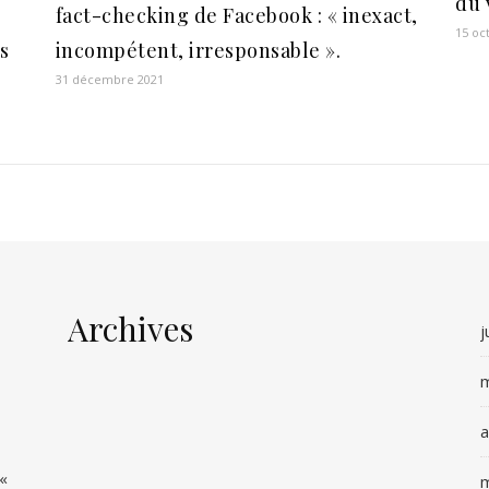
du 
fact-checking de Facebook : « inexact,
15 oc
s
incompétent, irresponsable ».
31 décembre 2021
Archives
j
m
a
 «