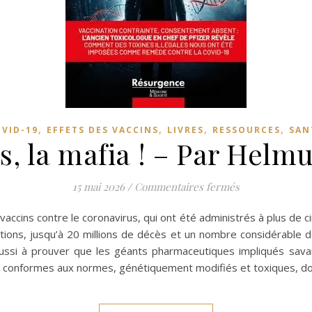
,
,
,
,
VID-19
EFFETS DES VACCINS
LIVRES
RESSOURCES
SAN
s, la mafia ! – Par Helmu
sur Vaccins, la 
15 mai 2026
/
Commentaires fermés
 vaccins contre le coronavirus, qui ont été administrés à plus de 
mations, jusqu’à 20 millions de décès et un nombre considérable
ssi à prouver que les géants pharmaceutiques impliqués savaien
n conformes aux normes, génétiquement modifiés et toxiques, 