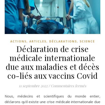
,
,
,
ACTIONS
ARTICLES
DÉCLARATIONS
SCIENCE
Déclaration de crise
médicale internationale
due aux maladies et décès
co-liés aux vaccins Covid
sur Déclara
11 septembre 2022
/
Commentaires fermés
Nous, médecins et scientifiques du monde entier,
déclarons qu’il existe une crise médicale internationale due