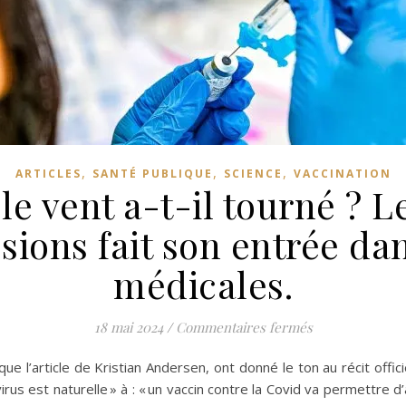
,
,
,
ARTICLES
SANTÉ PUBLIQUE
SCIENCE
VACCINATION
le vent a-t-il tourné ? L
sions fait son entrée da
médicales.
sur Vaccins Covi
18 mai 2024
/
Commentaires fermés
ue l’article de Kristian Andersen, ont donné le ton au récit offic
 virus est naturelle » à : « un vaccin contre la Covid va permettre 