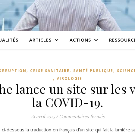
UALITÉS
ARTICLES
ACTIONS
RESSOURC
,
,
,
ORRUPTION
CRISE SANITAIRE
SANTÉ PUBLIQUE
SCIENC
,
VIROLOGIE
e lance un site sur les v
la COVID-19.
sur La Maison B
18 avril 2025
/
Commentaires fermés
i-dessous la traduction en français d’un site qui fait la lumière s