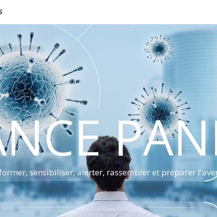
S
ANCE PA
former, sensibiliser, alerter, rassembler et préparer l'ave