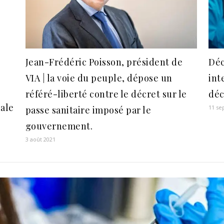
Jean-Frédéric Poisson, président de
Déc
VIA | la voie du peuple, dépose un
int
référé-liberté contre le décret sur le
déc
nale
11 se
passe sanitaire imposé par le
gouvernement.
3 août 2021