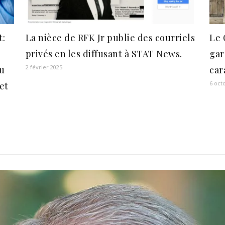
t:
La nièce de RFK Jr publie des courriels
Le 
a
privés en les diffusant à STAT News.
gar
2 février 2025
u
car
6 oct
et