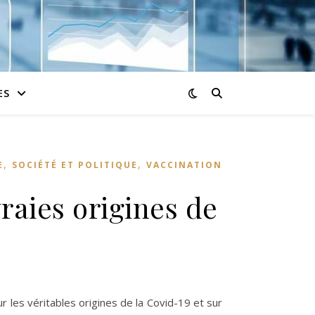
ES
,
,
E
SOCIÉTÉ ET POLITIQUE
VACCINATION
raies origines de
lanche lance un site sur les vraies origines de la COVID-19.
ur les véritables origines de la Covid-19 et sur