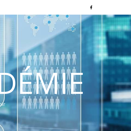
NDÉMIE
nir