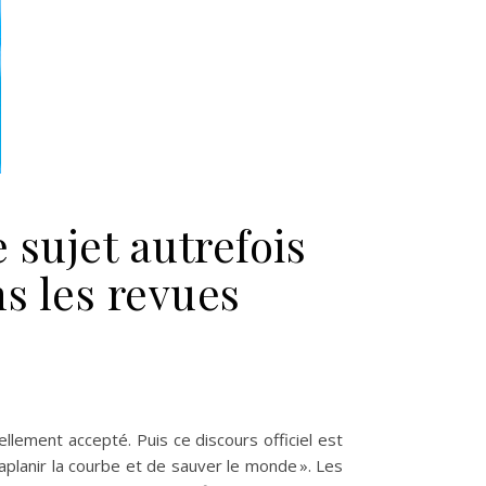
e sujet autrefois
ns les revues
d : le vent a-t-il tourné ? Le sujet autrefois tabou des lésions fait
iellement accepté. Puis ce discours officiel est
d’aplanir la courbe et de sauver le monde ». Les