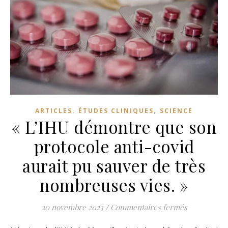
,
,
ARTICLES
ÉTUDES CLINIQUES
SCIENCE
« L’IHU démontre que son
protocole anti-covid
aurait pu sauver de très
nombreuses vies. »
sur « L’IHU
20 novembre 2023
/
Commentaires fermés