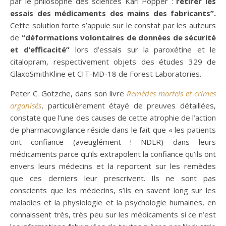
par le philosophe des sciences Karl Popper :
retirer les
essais des médicaments des mains des fabricants
”.
Cette solution forte s’appuie sur le constat par les auteurs
de
“
déformations volontaires de données de sécurité
et d’efficacité”
lors d’essais sur la paroxétine et le
citalopram, respectivement objets des études 329 de
GlaxoSmithKline et CIT-MD-18 de Forest Laboratories.
Peter C. Gotzche, dans son livre
Remèdes mortels et crimes
organisés
, particulièrement étayé de preuves détaillées,
constate que l’une des causes de cette atrophie de l’action
de pharmacovigilance réside dans le fait que « les patients
ont confiance (aveuglément ! NDLR) dans leurs
médicaments parce qu’ils extrapolent la confiance qu’ils ont
envers leurs médecins et la reportent sur les remèdes
que ces derniers leur prescrivent. Ils ne sont pas
conscients que les médecins, s’ils en savent long sur les
maladies et la physiologie et la psychologie humaines, en
connaissent très, très peu sur les médicaments si ce n’est