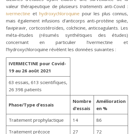
valeur thérapeutique de plusieurs
traitements
anti-Covid :
ivermectine
et
hydroxychloroquine
pour les plus connus,
mais également infusions d’anticorps anti-protéine spike,
favipiravir, corticostéroïdes, colchicine, anticoagulants. Les
méta-études (résumés synthétiques des études)
concernant en particulier l’ivermectine et
l’hydroxychloroquine révèlent les données suivantes :
IVERMECTINE pour Covid-
19 au 26 août 2021
63 essais, 613 scientifiques,
26 398 patients
N
om
bre
Amélioration
Phase/Type d’essais
d’e
ssais
en %
Traitement prophylactique
14
86
Traitement précoce
27
72