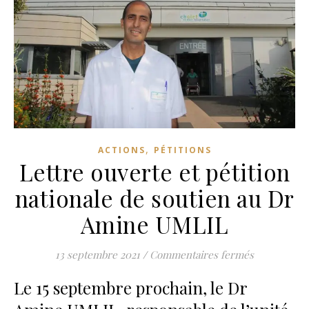
,
ACTIONS
PÉTITIONS
Lettre ouverte et pétition
nationale de soutien au Dr
Amine UMLIL
sur Lettre 
13 septembre 2021
/
Commentaires fermés
Le 15 septembre prochain, le Dr