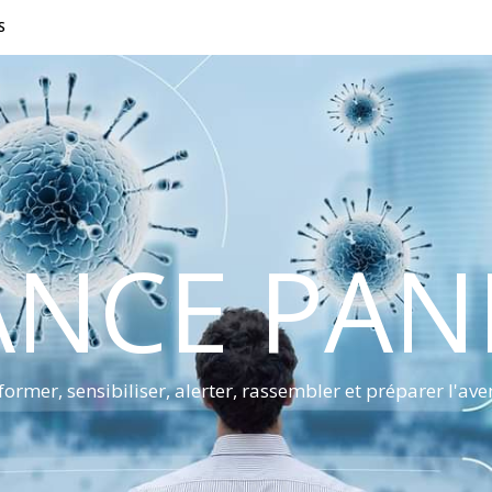
S
ANCE PA
former, sensibiliser, alerter, rassembler et préparer l'ave