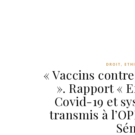
,
DROIT
ETH
« Vaccins contre
». Rapport « E
Covid-19 et s
transmis à l’O
Sén