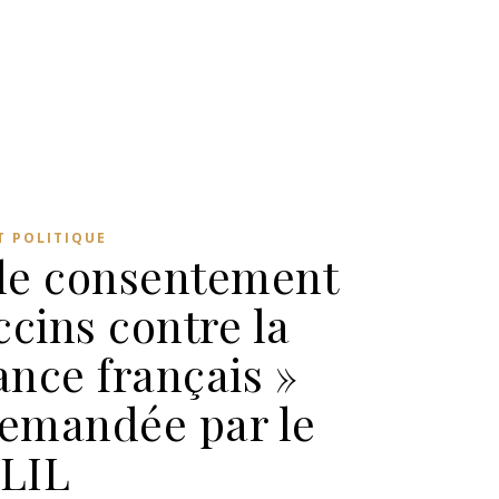
T POLITIQUE
ible consentement
ccins contre la
nce français »
demandée par le
MLIL