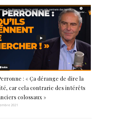
Perronne : « Ça dérange de dire la
ité, car cela contrarie des intérêts
anciers colossaux »
cembre 2021