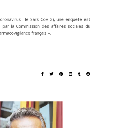
contre la Covid-19 : L’impossible consentement ». Rapport « Effets
 coronavirus : le Sars-CoV-2), une enquête est
) par la Commission des affaires sociales du
rmacovigilance français ».