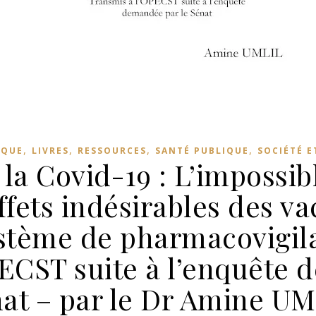
,
,
,
,
IQUE
LIVRES
RESSOURCES
SANTÉ PUBLIQUE
SOCIÉTÉ E
 la Covid-19 : L’imposs
ffets indésirables des va
ystème de pharmacovigila
PECST suite à l’enquête 
at – par le Dr Amine U