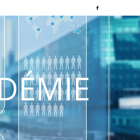
NDÉMIE
nir