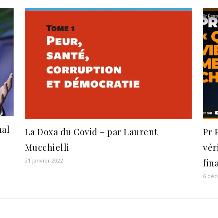
nal
La Doxa du Covid – par Laurent
Pr 
Mucchielli
vér
21 janvier 2022
fin
6 dé