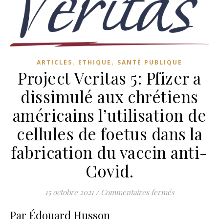
,
,
ARTICLES
ETHIQUE
SANTÉ PUBLIQUE
Project Veritas 5: Pfizer a
dissimulé aux chrétiens
américains l’utilisation de
cellules de foetus dans la
fabrication du vaccin anti-
Covid.
sur Project Ve
15 octobre 2021
/
Commentaires fermés
Par Édouard Husson