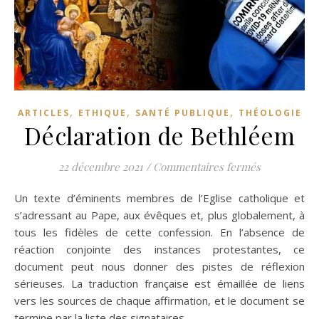
,
,
,
ARTICLES
ETHIQUE
SANTÉ PUBLIQUE
THÉOLOGIE
Déclaration de Bethléem
sur Déclara
22 décembre 2021
/
Commentaires fermés
Un texte d’éminents membres de l’Eglise catholique et
s’adressant au Pape, aux évêques et, plus globalement, à
tous les fidèles de cette confession. En l’absence de
réaction conjointe des instances protestantes, ce
document peut nous donner des pistes de réflexion
sérieuses. La traduction française est émaillée de liens
vers les sources de chaque affirmation, et le document se
termine par la liste des signataires.