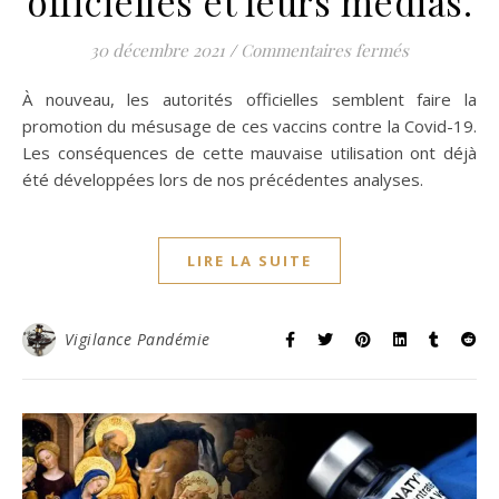
officielles et leurs médias.
sur Vaccins 
30 décembre 2021
/
Commentaires fermés
À nouveau, les autorités officielles semblent faire la
promotion du mésusage de ces vaccins contre la Covid-19.
Les conséquences de cette mauvaise utilisation ont déjà
été développées lors de nos précédentes analyses.
LIRE LA SUITE
Vigilance Pandémie