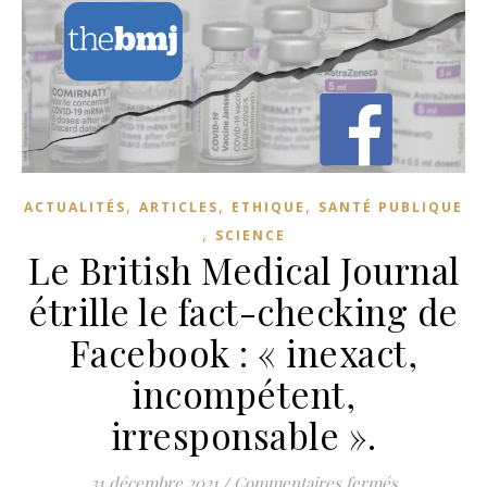
,
,
,
ACTUALITÉS
ARTICLES
ETHIQUE
SANTÉ PUBLIQUE
,
SCIENCE
Le British Medical Journal
étrille le fact-checking de
Facebook : « inexact,
incompétent,
irresponsable ».
sur Le Briti
31 décembre 2021
/
Commentaires fermés