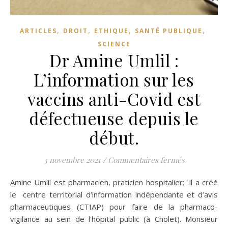
,
,
,
,
ARTICLES
DROIT
ETHIQUE
SANTÉ PUBLIQUE
SCIENCE
Dr Amine Umlil :
L’information sur les
vaccins anti-Covid est
défectueuse depuis le
début.
sur Dr Amine
3 novembre 2021
/
Commentaires fermés
Amine Umlil est pharmacien, praticien hospitalier; il a créé
le centre territorial d’information indépendante et d’avis
pharmaceutiques (CTIAP) pour faire de la pharmaco-
vigilance au sein de l'hôpital public (à Cholet). Monsieur