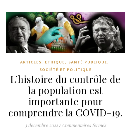
,
,
,
ARTICLES
ETHIQUE
SANTÉ PUBLIQUE
SOCIÉTÉ ET POLITIQUE
L’histoire du contrôle de
la population est
importante pour
comprendre la COVID-19.
sur L’histoi
3 décembre 2022
/
Commentaires fermés