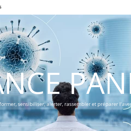
S
ANCE PA
former, sensibiliser, alerter, rassembler et préparer l'ave