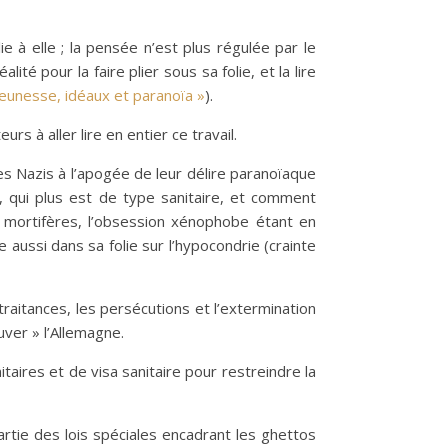
e à elle ; la pensée n’est plus régulée par le
té pour la faire plier sous sa folie, et la lire
Jeunesse, idéaux et paranoïa »
).
rs à aller lire en entier ce travail.
les Nazis à l’apogée de leur délire paranoïaque
e, qui plus est de type sanitaire, et comment
 et mortifères, l’obsession xénophobe étant en
aussi dans sa folie sur l’hypocondrie (crainte
ltraitances, les persécutions et l’extermination
uver » l’Allemagne.
itaires et de visa sanitaire pour restreindre la
artie des lois spéciales encadrant les ghettos