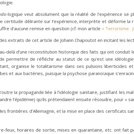
ologie.
udo
-logique veut absolument que la réalité de l’expérience se pli
 certitude délirante sur l’expérience, interprète et déforme la réali
ffre d’aucune remise en question (cf. mon article
« Terrorisme : 
des extraits de cet article de Johann Chapoutot en incitant les lecteu
au-delà d’une reconstitution historique des faits qui ont conduit 
, de permettre de réfléchir au statut de ce qu’est une idéologi
partant, organise le totalitarisme dans ses pulsions liberticides
obes et aux bactéries, puisque la psychose paranoïaque s’enracine 
outre la propagande liée à l’idéologie sanitaire, justifiant les ma
andre l’épidémie) qu’ils prétendaient ensuite résoudre, pour « sa
es frontières d’Allemagne, et la mise en place des certificats san
-feux, horaires de sortie, mises en quarantaine, etc. ont fait p