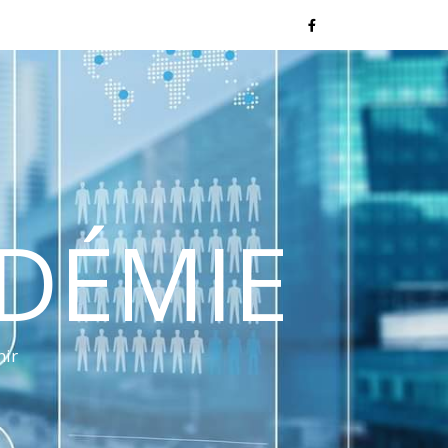
NDÉMIE
nir