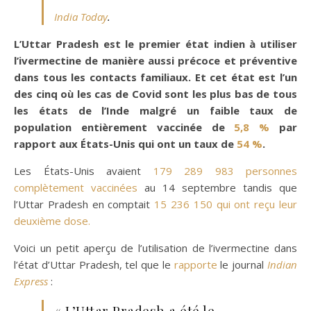
India Today
.
L’Uttar Pradesh est le premier état indien à utiliser
l’ivermectine de manière aussi précoce et préventive
dans tous les contacts familiaux. Et cet état est l’un
des cinq où les cas de Covid sont les plus bas de tous
les états de l’Inde malgré un faible taux de
population entièrement vaccinée de
5,8 %
par
rapport aux États-Unis qui ont un taux de
54 %
.
Les États-Unis avaient
179 289 983 personnes
complètement vaccinées
au 14 septembre tandis que
l’Uttar Pradesh en comptait
15 236 150 qui ont reçu leur
deuxième dose.
Voici un petit aperçu de l’utilisation de l’ivermectine dans
l’état d’Uttar Pradesh, tel que le
rapporte
le journal
Indian
Express
:
« L’Uttar Pradesh a été le