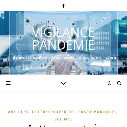
VIGILANCE
PANDÉMIE
Informer, sensibiliser, alerter, rassembler et préparer l'avenir
,
,
,
ARTICLES
LETTRES OUVERTES
SANTÉ PUBLIQUE
SCIENCE