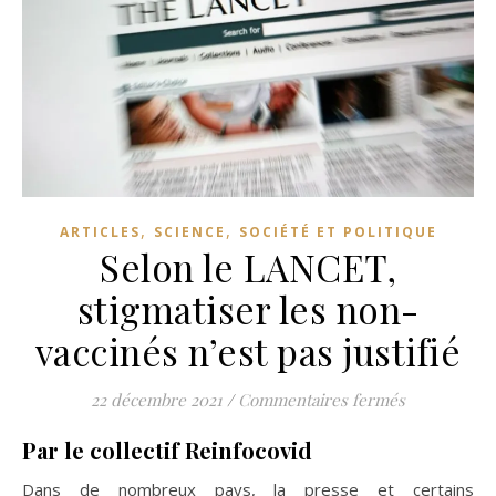
,
,
ARTICLES
SCIENCE
SOCIÉTÉ ET POLITIQUE
Selon le LANCET,
stigmatiser les non-
vaccinés n’est pas justifié
sur Selon le
22 décembre 2021
/
Commentaires fermés
Par le collectif Reinfocovid
Dans de nombreux pays, la presse et certains