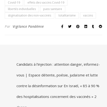
Covid-19
effets des vaccins Covid-19
libertés individuelles
pass sanitaire
stigmatisation des non-vaccinés
totalitarisme
vaccins
Par
Vigilance Pandémie
Candidats à l’injection : attention danger, informez-
vous | Espace détente, poésie, judaïsme et lutte
contre la désinformation
sur
En Israël, « 85 à 90 %
des hospitalisations concernent des vaccinés » 2