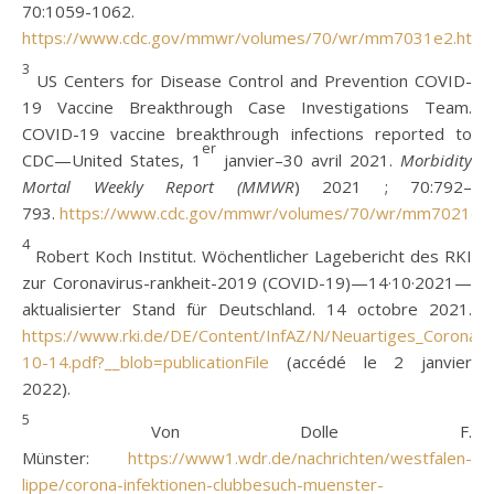
70:1059-1062.
https://www.cdc.gov/mmwr/volumes/70/wr/mm7031e2.htm
.
3
US Centers for Disease Control and Prevention COVID-
19 Vaccine Breakthrough Case Investigations Team.
COVID-19 vaccine breakthrough infections reported to
er
CDC—United States, 1
janvier–30 avril 2021.
Morbidity
Mortal Weekly Report (
MMWR
) 2021 ; 70:792–
793.
https://www.cdc.gov/mmwr/volumes/70/wr/mm7021e3
4
Robert Koch Institut. Wöchentlicher Lagebericht des RKI
zur Coronavirus-rankheit-2019 (COVID-19)—14·10·2021—
aktualisierter Stand für Deutschland. 14 octobre 2021.
https://www.rki.de/DE/Content/InfAZ/N/Neuartiges_Coronavi
10-14.pdf?__blob=publicationFile
(accédé le 2 janvier
2022).
5
Von Dolle F.
Münster:
https://www1.wdr.de/nachrichten/westfalen-
lippe/corona-infektionen-clubbesuch-muenster-