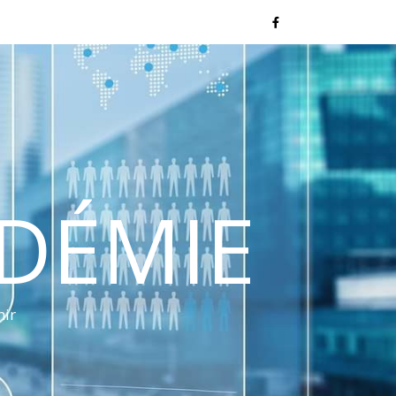
NDÉMIE
nir