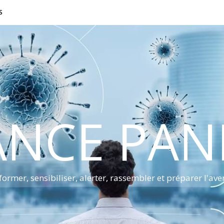
S
ANCE PA
former, sensibiliser, alerter, rassembler et préparer l'ave