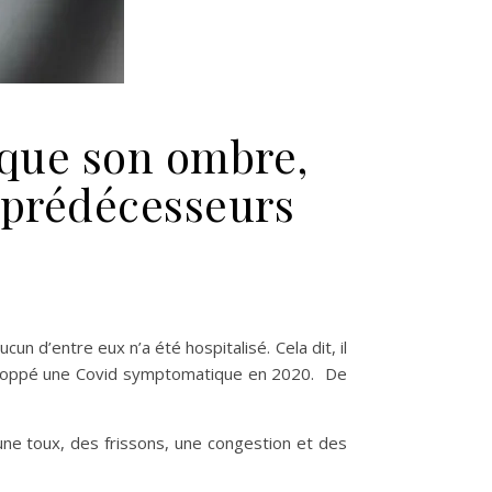
e que son ombre,
 prédécesseurs
, le virus qui dégaine plus vite que son ombre, semble bien moin
 d’entre eux n’a été hospitalisé. Cela dit, il
éveloppé une Covid symptomatique en 2020. De
 une toux, des frissons, une congestion et des