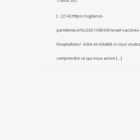
12 août 2021
[…] [14] https://vigilance-
pandemie.info/2021/08/09/israel-vaccines
hospitalises/ à lire en totalité si vous voule
comprendre ce qui nous arrive […]