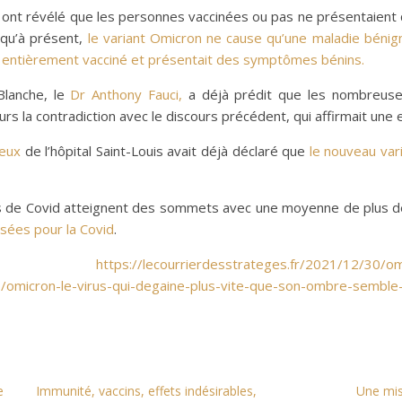
ont révélé que les personnes vaccinées ou pas ne présentaient
squ’à présent,
le variant Omicron ne cause qu’une maladie bénig
it entièrement vacciné et présentait des symptômes bénins.
Blanche, le
Dr Anthony Fauci,
a déjà prédit que les nombreuses
jours la contradiction avec le discours précédent, qui affirmait u
ieux
de l’hôpital Saint-Louis avait déjà déclaré que
le nouveau vari
as de Covid atteignent des sommets avec une moyenne de plus 
sées pour la Covid
.
e :
https://lecourrierdesstrateges.fr/2021/12/30/om
30/omicron-le-virus-qui-degaine-plus-vite-que-son-ombre-sembl
e
Immunité, vaccins, effets indésirables,
Une mis