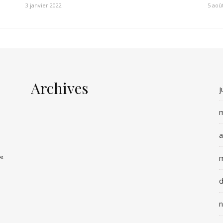
3 janvier 2022
5 aoû
Archives
j
m
a
 «