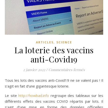
,
ARTICLES
SCIENCE
La loterie des vaccins
anti-Covid19
sur La loterie
2 janvier 2022
/
Commentaires fermés
Tous les lots des vaccins anti-Covid19 ne se valent pas ! Il
s’agit en fait d’une gigantesque loterie.
Le site
http://howbad.info
regroupe des tableaux sur les
différents effets des vaccins COVID répartis par lots. Il
s’agit d’une mise en forme des données officielles