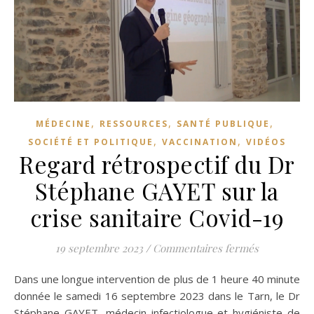
,
,
,
MÉDECINE
RESSOURCES
SANTÉ PUBLIQUE
,
,
SOCIÉTÉ ET POLITIQUE
VACCINATION
VIDÉOS
Regard rétrospectif du Dr
Stéphane GAYET sur la
crise sanitaire Covid-19
sur Regard 
19 septembre 2023
/
Commentaires fermés
Dans une longue intervention de plus de 1 heure 40 minute
donnée le samedi 16 septembre 2023 dans le Tarn, le Dr
Stéphane GAYET, médecin infectiologue et hygiéniste de