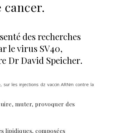
 cancer.
eillers des CDC abordent le lien entre les vaccins à ARNm contre l
ésenté des recherches
ar le virus SV40,
re Dr David Speicher.
se, sur les injections dz vaccin ARNm contre la
nuire, muter, provoquer des
es lipidiques, composées