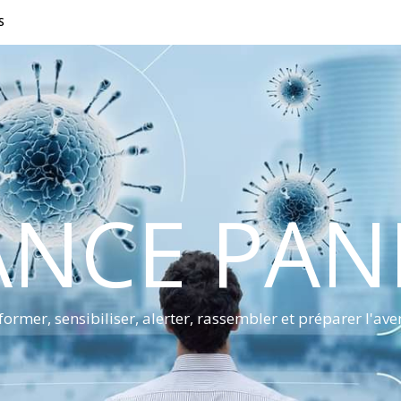
S
ANCE PA
former, sensibiliser, alerter, rassembler et préparer l'ave