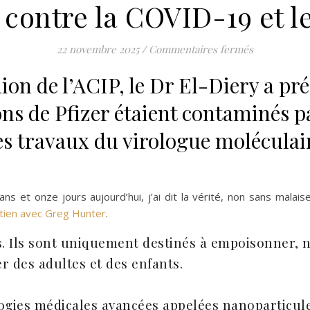
contre la COVID-19 et le
sur Les cons
22 novembre 2025
/
Commentaires fermés
ion de l’ACIP, le Dr El-Diery a pr
ons de Pfizer étaient contaminés p
les travaux du virologue moléculai
 ans et onze jours aujourd’hui, j’ai dit la vérité, non sans malai
tien avec Greg Hunter
.
s. Ils sont uniquement destinés à empoisonner, 
r des adultes et des enfants.
ogies médicales avancées appelées nanoparticul