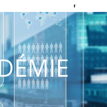
NDÉMIE
nir