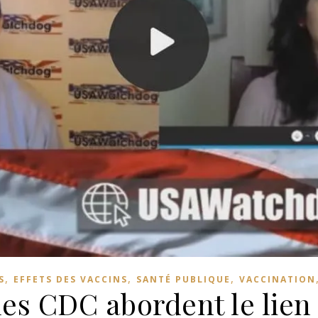
,
,
,
S
EFFETS DES VACCINS
SANTÉ PUBLIQUE
VACCINATION
des CDC abordent le lien 