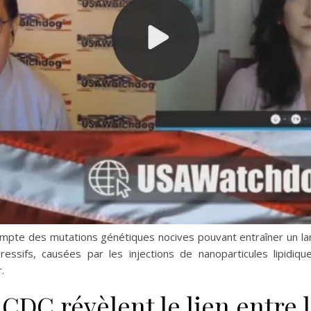
mpte des mutations génétiques nocives pouvant entraîner un lar
ssifs, causées par les injections de nanoparticules lipidiq
.
 CDC révèlent le lien entre l