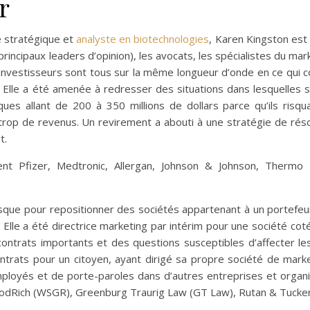
r
e stratégique et
analyste en biotechnologies
, Karen Kingston est
rincipaux leaders d’opinion), les avocats, les spécialistes du ma
 investisseurs sont tous sur la même longueur d’onde en ce qui c
. Elle a été amenée à redresser des situations dans lesquelles s
ues allant de 200 à 350 millions de dollars parce qu’ils risqu
op de revenus. Un revirement a abouti à une stratégie de résolut
t.
nt Pfizer, Medtronic, Allergan, Johnson & Johnson, Thermo 
-risque pour repositionner des sociétés appartenant à un portefeui
Elle a été directrice marketing par intérim pour une société co
ontrats importants et des questions susceptibles d’affecter les
contrats pour un citoyen, ayant dirigé sa propre société de mar
employés et de porte-paroles dans d’autres entreprises et organ
GoodRich (WSGR), Greenburg Traurig Law (GT Law), Rutan & Tucker,