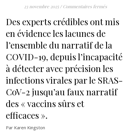
sur Partie 
23 novembre 2025
/
Commentaires fermés
Des experts crédibles ont mis
en évidence les lacunes de
l’ensemble du narratif de la
COVID-19, depuis l’incapacité
à détecter avec précision les
infections virales par le SRAS-
CoV-2 jusqu’au faux narratif
des « vaccins sûrs et
efficaces ».
Par Karen Kingston