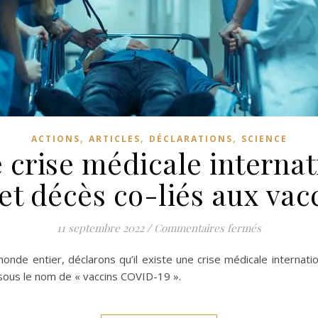
,
,
,
ACTIONS
ARTICLES
DÉCLARATIONS
SCIENCE
 crise médicale interna
et décès co-liés aux vac
sur Déclara
11 septembre 2022
/
Commentaires fermés
onde entier, déclarons qu’il existe une crise médicale internati
 sous le nom de « vaccins COVID-19 ».