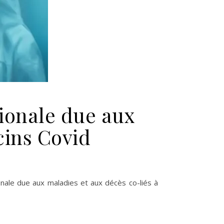
tionale due aux
cins Covid
tion de crise médicale internationale due aux maladies et décès co-
onale due aux maladies et aux décès co-liés à