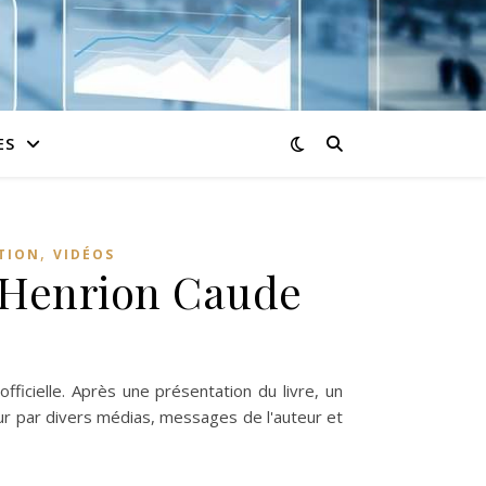
ES
,
TION
VIDÉOS
a Henrion Caude
tis sorciers – par Alexandra Henrion Caude
fficielle. Après une présentation du livre, un
eur par divers médias, messages de l'auteur et