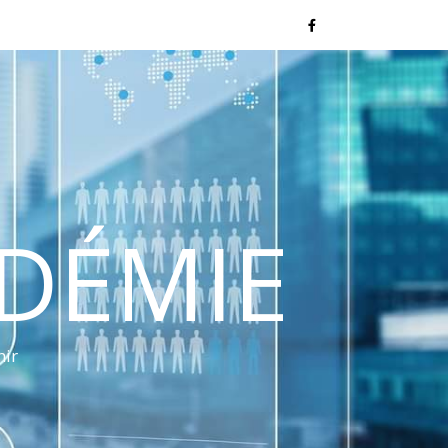
NDÉMIE
nir