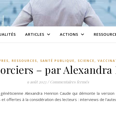
UALITÉS
ARTICLES
ACTIONS
RESSOURC
,
,
,
,
VRES
RESSOURCES
SANTÉ PUBLIQUE
SCIENCE
VACCINA
sorciers – par Alexandr
sur Les appren
9 août 2023
/
Commentaires fermés
la généticienne Alexandra Henrion Caude qui démonte la version o
t offertes à la considération des lecteurs : interviews de l'aut