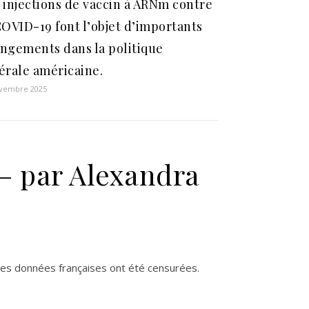
 injections de vaccin à ARNm contre
COVID-19 font l’objet d’importants
ngements dans la politique
érale américaine.
ovembre 2025
 – par Alexandra
e l’on vous cache sur l’ARNm – par Alexandra Henrion Caude
les données françaises ont été censurées.