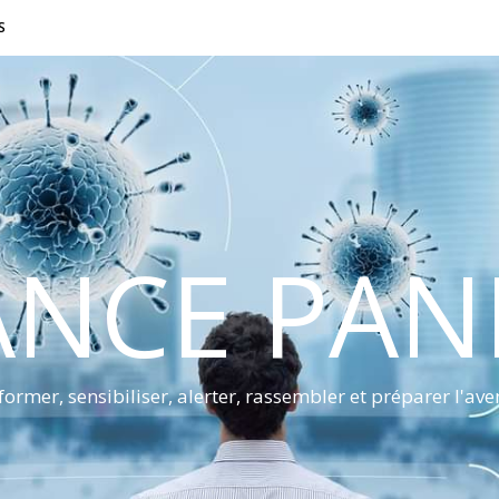
S
ANCE PA
former, sensibiliser, alerter, rassembler et préparer l'ave