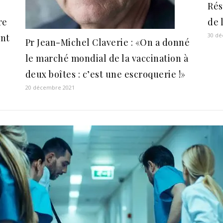
Rés
re
de 
30 d
ent
Pr Jean-Michel Claverie : «On a donné
le marché mondial de la vaccination à
deux boîtes : c’est une escroquerie !»
20 décembre 2021