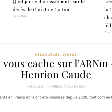
Quelques éclaircissements sur le
Les
décès de Christine Cotton
la 
7 juin 2026
cha
féd
23 n
,
RESSOURCES
VIDÉOS
n vous cache sur l’ARNm
Henrion Caude
sur Tout ce qu
1 avril 2023
/
Commentaires fermés
nts en France et ils ont été censurés depuis 2020, tout comme 