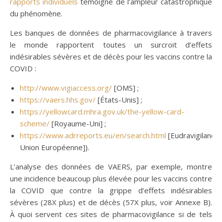
rapports individuels
témoigne de l’ampleur catastrophique
du phénomène.
Les banques de données de pharmacovigilance à travers
le monde rapportent toutes un surcroit d’effets
indésirables sévères et de décès pour les vaccins contre la
COVID :
http://www.vigiaccess.org/
[OMS] ;
https://vaers.hhs.gov/
[États-Unis] ;
https://yellowcard.mhra.gov.uk/the-yellow-card-
scheme/
[Royaume-Uni] ;
https://www.adrreports.eu/en/search.html
[Eudravigilance,
Union Européenne]).
L’analyse des données de VAERS, par exemple, montre
une incidence beaucoup plus élevée pour les vaccins contre
la COVID que contre la grippe d’effets indésirables
sévères (28X plus) et de décès (57X plus, voir Annexe B).
À quoi servent ces sites de pharmacovigilance si de tels