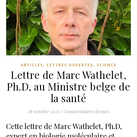
,
,
ARTICLES
LETTRES OUVERTES
SCIENCE
Lettre de Marc Wathelet,
Ph.D, au Ministre belge de
la santé
sur Lettre de
28 octobre 2021
/
Commentaires fermés
Cette lettre de Marc Wathelet, Ph.D,
expert en biologie moléculaire et