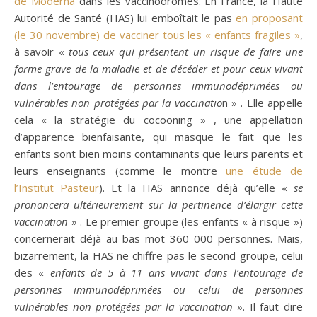
de Moderna
dans les vaccinodromes. En France, la Haute
Autorité de Santé (HAS) lui emboîtait le pas
en proposant
(le 30 novembre) de vacciner tous les « enfants fragiles »
,
à savoir «
tous ceux qui présentent un risque de faire une
forme grave de la maladie et de décéder et pour ceux vivant
dans l’entourage de personnes immunodéprimées ou
vulnérables non protégées par la vaccinatio
n » . Elle appelle
cela « la stratégie du cocooning » , une appellation
d’apparence bienfaisante, qui masque le fait que les
enfants sont bien moins contaminants que leurs parents et
leurs enseignants (comme le montre
une étude de
l’Institut Pasteur
). Et la HAS annonce déjà qu’elle «
se
prononcera ultérieurement sur la pertinence d’élargir cette
vaccination
» . Le premier groupe (les enfants « à risque »)
concernerait déjà au bas mot 360 000 personnes. Mais,
bizarrement, la HAS ne chiffre pas le second groupe, celui
des «
enfants de 5 à 11 ans vivant dans l’entourage de
personnes immunodéprimées ou celui de personnes
vulnérables non protégées par la vaccination
». Il faut dire