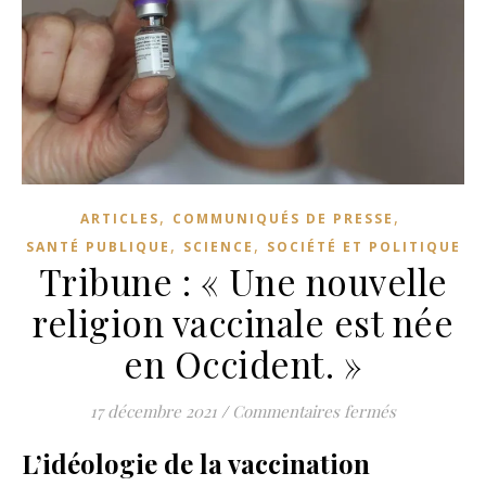
,
,
ARTICLES
COMMUNIQUÉS DE PRESSE
,
,
SANTÉ PUBLIQUE
SCIENCE
SOCIÉTÉ ET POLITIQUE
Tribune : « Une nouvelle
religion vaccinale est née
en Occident. »
sur Tribune 
17 décembre 2021
/
Commentaires fermés
L’idéologie de la vaccination