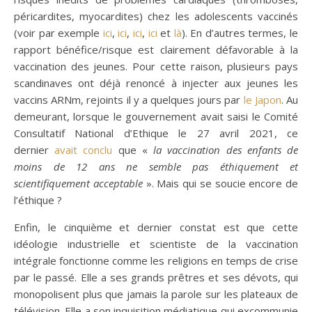
péricardites, myocardites) chez les adolescents vaccinés
(voir par exemple
ici
,
ici
,
ici
,
ici
et
là
). En d’autres termes, le
rapport bénéfice/risque est clairement défavorable à la
vaccination des jeunes. Pour cette raison, plusieurs pays
scandinaves ont déjà renoncé à injecter aux jeunes les
vaccins ARNm, rejoints il y a quelques jours par
le Japon
. Au
demeurant, lorsque le gouvernement avait saisi le Comité
Consultatif National d’Ethique le 27 avril 2021, ce
dernier
avait conclu
que «
la vaccination des enfants de
moins de 12 ans ne semble pas éthiquement et
scientifiquement acceptable
». Mais qui se soucie encore de
l’éthique ?
Enfin, le cinquième et dernier constat est que cette
idéologie industrielle et scientiste de la vaccination
intégrale fonctionne comme les religions en temps de crise
par le passé. Elle a ses grands prêtres et ses dévots, qui
monopolisent plus que jamais la parole sur les plateaux de
télévision. Elle a son inquisition médiatique qui excommunie