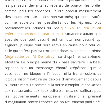
les penseurs déviants et rêverait de pouvoir les brûler
comme jadis les sorcières. Et elle produit massivement
des boucs-émissaires (les non-vaccinés) qui sont traités
comme autrefois les pestiférés ou les lépreux, plus
récemment les victimes du Sida
que J.-M. Le Pen voulait
enfermer dans des « sanatoriums »
. Situation d’autant plus
absurde que tout vacciné est un futur non-vacciné qui
s’ignore, puisque tout sera remis en cause pour celui ou
celle qui ne fera pas sa troisième dose, avant sa quatrième
(
déjà actée par M. Delfraissy
), sa cinquième, sa sixième,
etcetera. Le principe même du « pass sanitaire » a beau
reposer sur un mensonge éhonté (répétons que la
vaccination ne bloque ni l’infection ni la transmission), sa
logique discriminatoire se déploie dramatiquement depuis
plusieurs mois. Et comme si la perte d’emploi, le non-accès
aux restaurants, aux lieux culturels, etc., ne suffisait pas,
les gouvernements européens rivalisent à présent
d’imagination contre l’espèce de nouvel ennemi public n°1