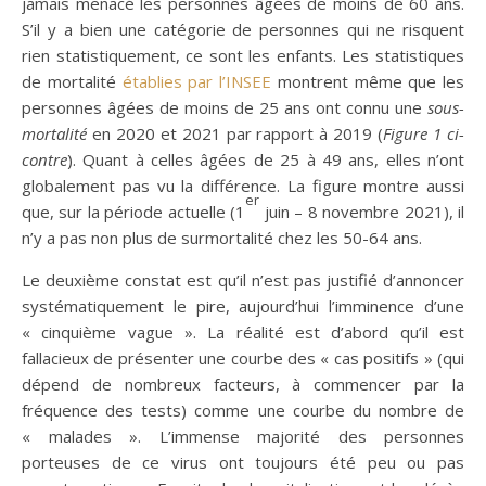
jamais menacé les personnes âgées de moins de 60 ans.
S’il y a bien une catégorie de personnes qui ne risquent
rien statistiquement, ce sont les enfants. Les statistiques
de mortalité
établies par l’INSEE
montrent même que les
personnes âgées de moins de 25 ans ont connu une
sous-
mortalité
en 2020 et 2021 par rapport à 2019 (
Figure 1 ci-
contre
). Quant à celles âgées de 25 à 49 ans, elles n’ont
globalement pas vu la différence. La figure montre aussi
er
que, sur la période actuelle (1
juin – 8 novembre 2021), il
n’y a pas non plus de surmortalité chez les 50-64 ans.
Le deuxième constat est qu’il n’est pas justifié d’annoncer
systématiquement le pire, aujourd’hui l’imminence d’une
« cinquième vague ». La réalité est d’abord qu’il est
fallacieux de présenter une courbe des « cas positifs » (qui
dépend de nombreux facteurs, à commencer par la
fréquence des tests) comme une courbe du nombre de
« malades ». L’immense majorité des personnes
porteuses de ce virus ont toujours été peu ou pas