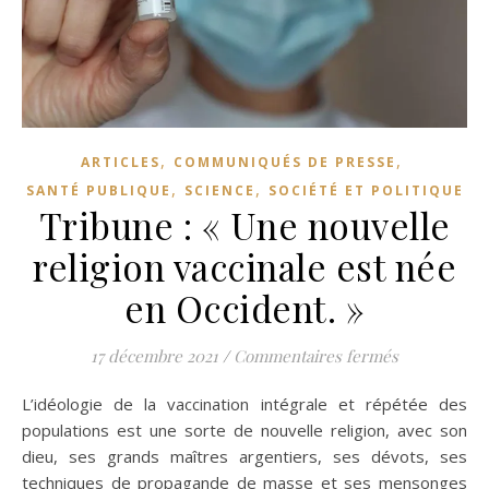
,
,
ARTICLES
COMMUNIQUÉS DE PRESSE
,
,
SANTÉ PUBLIQUE
SCIENCE
SOCIÉTÉ ET POLITIQUE
Tribune : « Une nouvelle
religion vaccinale est née
en Occident. »
sur Tribune 
17 décembre 2021
/
Commentaires fermés
L’idéologie de la vaccination intégrale et répétée des
populations est une sorte de nouvelle religion, avec son
dieu, ses grands maîtres argentiers, ses dévots, ses
techniques de propagande de masse et ses mensonges