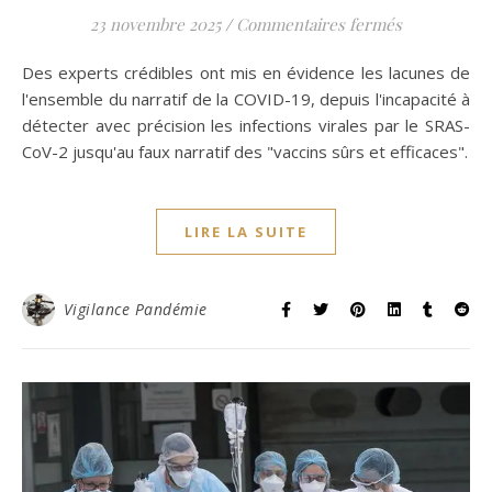
sur Partie 
23 novembre 2025
/
Commentaires fermés
Des experts crédibles ont mis en évidence les lacunes de
l'ensemble du narratif de la COVID-19, depuis l'incapacité à
détecter avec précision les infections virales par le SRAS-
CoV-2 jusqu'au faux narratif des "vaccins sûrs et efficaces".
LIRE LA SUITE
Vigilance Pandémie