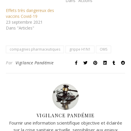
Dans "Actions"
Effets très dangereux des
vaccins Covid-19
23 septembre 2021
Dans "Articles"
compagnies pharmaceutiques
grippe H1N1
OMS
Par
Vigilance Pandémie
VIGILANCE PANDÉMIE
Fournir une information scientifique objective et éclairée
sur la crise sanitaire actuelle, sensibiliser aux enjeux