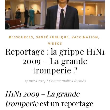
,
,
,
RESSOURCES
SANTÉ PUBLIQUE
VACCINATION
VIDÉOS
Reportage : la grippe H1N1
2009 – La grande
tromperie ?
sur Reportage 
13 mars 2024
/
Commentaires fermés
H1N1 2009 – La grande
tromperie
est un reportage